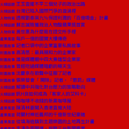
王玉雲擺不平三個兒子的政治出路
火線話題
台灣已陷入國際鬥爭的漩渦裡
火線話題
透視劉泰英九％保證利潤的「百億吸金」計畫
人物特寫
蘇志誠險獲政治人物酸蘋果獎首賞
火線話題
黃世惠為什麼栽在證交所手裡
人物特寫
每戶一億的國寶大樓傳奇
產業風雲
記者口袋中的企業富豪私房故事
封面故事
高清愿：最具親和力的企業家
封面故事
誰是媒體眼中四大梟雄型企業家
封面故事
曾經吃過媒體暗虧的楊天生
封面故事
沈慶京在歌聲中征服了記者
封面故事
張榮發會「 開除」記者，「懲罰」媒體
封面故事
解讀中共強化對台壓力的策略動向
火線話題
釩H良如何成為「客家人的艾科卡」
火線話題
喝咖啡不收錢的新黨咖啡屋
火線話題
陳清林要闖入香港直搗大陸
產業風雲
荷蘭村神近義邦的千億新世紀豪賭
產業風雲
從填海造鎮到主題樂園的土地再生計畫
產業風雲
李濤全面開講，挑戰三台新聞霸業
產業風雲