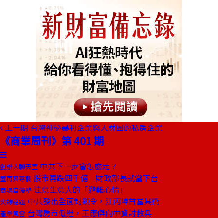
上一期
台灣神秘暴利企業與大財團的私房企業
《商業周刊》第 401 期
中共下一步會怎麼走？
創辦人聊天室
股市再跌四千億 財政部長就當下台
童再興專欄
注意生意人的「避難心情」
商場自慢塾
中共發出全面封鎖令，江丙坤首當其衝
火線話題
台灣房市低迷，王應傑向中資討救兵
產業風雲