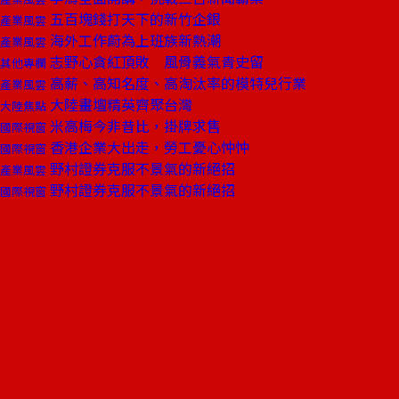
五百塊錢打天下的新竹企銀
產業風雲
海外工作蔚為上班族新熱潮
產業風雲
志野心貪紅頂敗 風骨義氣青史留
其他專欄
高薪、高知名度、高淘汰率的模特兒行業
產業風雲
大陸畫壇精英齊聚台灣
大陸焦點
米高梅今非昔比，掛牌求售
國際視窗
香港企業大出走，勞工憂心忡忡
國際視窗
野村證券克服不景氣的新絕招
產業風雲
野村證券克服不景氣的新絕招
國際視窗