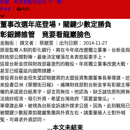
揭密 柯文哲股份公司
下一期
｜
分享
列印
董事改選年底登場，關鍵少數定勝負
彰銀歸誰管 竟要看龍巖臉色
金融街｜
撰文者：
蔡靚萱
｜出刊日期：
2014-11-27
原是監察人制的彰化銀行，將在今年底改選獨立董事，台新金與
財政部公開對陣，最後決定權落在未表態股東手上。
這是台新金控與財政部最激烈的戰役。年底獨立董事改選大戰，
甚至已經蔓延向國際媒體。
曾投資台新金但失望認賠撤資的太盟投資集團董事長單偉建，近
來投書亞洲《華爾街日報》，痛陳財政部對台新金享有彰銀主導
權的承諾是白紙黑字，卻言而無信。他認為，缺乏誠信原則將無
法搞好經濟、吸引外資，希望台灣政府「莫要當傻瓜」。
單偉建此舉，被視為台新金訴諸外媒求公道。因為，此刻戰局已
被關鍵少數股東如龍巖集團與外資左右，請重量級人士對外喊
冤，可尋求外資認同。
...本文未結束