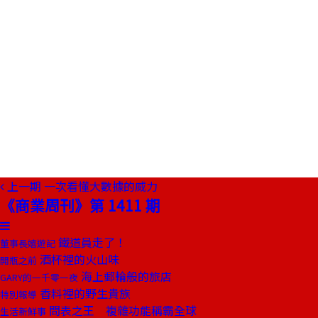
上一期
一次看懂大數據的威力
《商業周刊》第 1411 期
鐵道員走了！
董事長嬉遊記
酒杯裡的火山味
開瓶之前
海上郵輪般的旅店
GARY的一千零一夜
香料裡的野生貴族
特別報導
問表之王 複雜功能稱霸全球
生活新鮮事