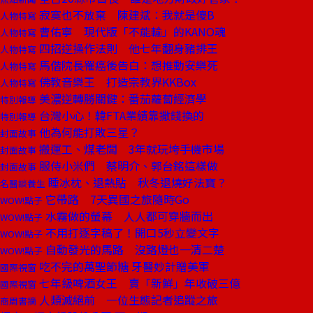
寂寞也不放棄 陳建斌：我就是傻B
人物特寫
曹佑寧 現代版「不能輸」的KANO魂
人物特寫
四招逆操作法則 他七年翻身豬排王
人物特寫
馬偕院長罹癌後告白：想推動安樂死
人物特寫
佛教音樂王 打造宗教界KKBox
人物特寫
美濃逆轉勝關鍵：番茄蘿蔔經濟學
特別報導
台灣小心！韓FTA業績靠撒錢換的
特別報導
他為何能打敗三星？
封面故事
搬運工、煤老闆 3年就玩垮手機市場
封面故事
服侍小米們 蔡明介、郭台銘這樣做
封面故事
睡冰枕、退熱貼 秋冬退燒好法寶？
名醫談養生
它帶路 7天異國之旅隨時Go
WOW!點子
水霧做的螢幕 人人都可穿牆而出
WOW!點子
不用打逐字稿了！開口5秒立變文字
WOW!點子
自動發光的馬路 沒路燈也一清二楚
WOW!點子
吃不完的萬聖節糖 牙醫妙計贈美軍
國際視窗
七年級啤酒女王 賣「新鮮」年收破三億
國際視窗
人類滅絕前 一位生態記者追蹤之旅
商周書摘