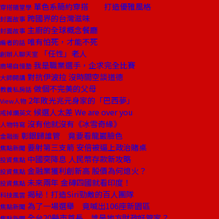
單色系簡約穿搭 打造優雅風格
穿搭隨堂學
跨國界的台灣滋味
封面故事
主廚的全球概念餐廳
封面故事
唯有怕死，才能不死
編者的話
「任性」老人
創辦人聊天室
我是職業選手，企求完全比賽
商場自慢塾
對抗伊波拉 沒時間空談道德
大師開講
做個不完美的父母
教養私房話
2年敗光兆元身家的「巴西夢」
View人物
候選人太差 We are over you
戒掉爛英文
沒有他就沒有《冰雪奇緣》
人物特寫
彰銀歸誰管 竟要看龍巖臉色
金融街
要射第三支箭 安倍被逼上政治賭桌
焦點新聞
中國突降息 人民幣存款新攻略
投資焦點
金融業獲利創新高 股價為何熄火？
投資焦點
未來兩年 金磚四國就看印度！
投資焦點
揭秘！打造Siri勁敵的百人團隊
科技風雲
為了一場選舉 竟喊出106座新園區
焦點新聞
全台20縣市首長 誰是地方財政好管家？
焦點新聞