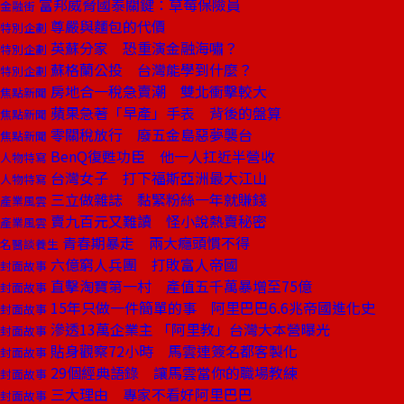
富邦威脅國泰關鍵：草莓保險員
金融街
尊嚴與麵包的代價
特別企劃
英蘇分家 恐重演金融海嘯？
特別企劃
蘇格蘭公投 台灣能學到什麼？
特別企劃
房地合一稅急賣潮 雙北衝擊較大
焦點新聞
蘋果急著「早產」手表 背後的盤算
焦點新聞
零關稅放行 廢五金島惡夢襲台
焦點新聞
BenQ復甦功臣 他一人扛近半營收
人物特寫
台灣女子 打下福斯亞洲最大江山
人物特寫
三立做雜誌 黏緊粉絲一年就賺錢
產業風雲
賣九百元又難讀 怪小說熱賣秘密
產業風雲
青春期暴走 兩大癮頭慣不得
名醫談養生
六億窮人兵團 打敗富人帝國
封面故事
直擊淘寶第一村 產值五千萬暴增至75億
封面故事
15年只做一件簡單的事 阿里巴巴6.6兆帝國進化史
封面故事
滲透13萬企業主 「阿里教」台灣大本營曝光
封面故事
貼身觀察72小時 馬雲連簽名都客製化
封面故事
29個經典語錄 讓馬雲當你的職場教練
封面故事
三大理由 專家不看好阿里巴巴
封面故事