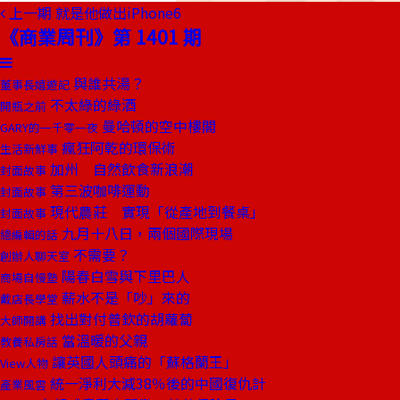
上一期
就是他做出iPhone6
《商業周刊》第 1401 期
與誰共湯？
董事長嬉遊記
不太綠的綠酒
開瓶之前
曼哈頓的空中樓閣
GARY的一千零一夜
瘋狂阿乾的環保術
生活新鮮事
加州 自然飲食新浪潮
封面故事
第三波咖啡運動
封面故事
現代農莊 實現「從產地到餐桌」
封面故事
九月十八日，兩個國際現場
總編輯的話
不需要？
創辦人聊天室
陽春白雪與下里巴人
商場自慢塾
薪水不是「吵」來的
戴店長學堂
找出對付普欽的胡蘿蔔
大師開講
當溫暖的父親
教養私房話
讓英國人頭痛的「蘇格蘭王」
View人物
統一淨利大減38％後的中國復仇計
產業風雲