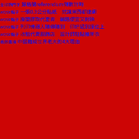
蘇格蘭referendum倒數計時
全球熱門字
一張0.3公分貼紙 就讓東西都連網
WOW!點子
廢塑膠取代瀝青 鋪路便宜又耐操
WOW!點子
列印機器人隨傳隨到 印好遞到座位上
WOW!點子
收租代賣服飾店 設計師駐點推新衣
WOW!點子
中國難成世界老大的4大理由
商周書摘