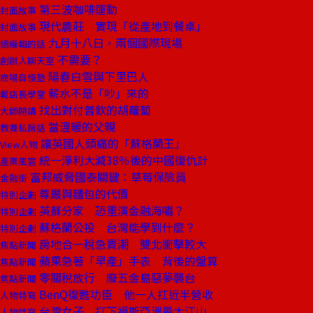
第三波咖啡運動
封面故事
現代農莊 實現「從產地到餐桌」
封面故事
九月十八日，兩個國際現場
總編輯的話
不需要？
創辦人聊天室
陽春白雪與下里巴人
商場自慢塾
薪水不是「吵」來的
戴店長學堂
找出對付普欽的胡蘿蔔
大師開講
當溫暖的父親
教養私房話
讓英國人頭痛的「蘇格蘭王」
View人物
統一淨利大減38％後的中國復仇計
產業風雲
富邦威脅國泰關鍵：草莓保險員
金融街
尊嚴與麵包的代價
特別企劃
英蘇分家 恐重演金融海嘯？
特別企劃
蘇格蘭公投 台灣能學到什麼？
特別企劃
房地合一稅急賣潮 雙北衝擊較大
焦點新聞
蘋果急著「早產」手表 背後的盤算
焦點新聞
零關稅放行 廢五金島惡夢襲台
焦點新聞
BenQ復甦功臣 他一人扛近半營收
人物特寫
台灣女子 打下福斯亞洲最大江山
人物特寫