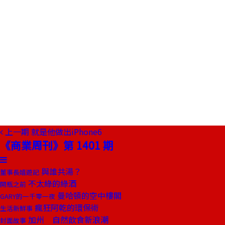
上一期
就是他做出iPhone6
《商業周刊》第 1401 期
與誰共湯？
董事長嬉遊記
不太綠的綠酒
開瓶之前
曼哈頓的空中樓閣
GARY的一千零一夜
瘋狂阿乾的環保術
生活新鮮事
加州 自然飲食新浪潮
封面故事