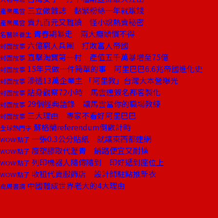
三立做雜誌 黏緊粉絲一年就賺錢
產業風雲
賣九百元又難讀 怪小說熱賣秘密
產業風雲
青春期暴走 兩大癮頭慣不得
名醫談養生
六億窮人兵團 打敗富人帝國
封面故事
直擊淘寶第一村 產值五千萬暴增至75億
封面故事
15年只做一件簡單的事 阿里巴巴6.6兆帝國進化史
封面故事
滲透13萬企業主 「阿里教」台灣大本營曝光
封面故事
貼身觀察72小時 馬雲連簽名都客製化
封面故事
29個經典語錄 讓馬雲當你的職場教練
封面故事
三大理由 專家不看好阿里巴巴
封面故事
蘇格蘭referendum倒數計時
全球熱門字
一張0.3公分貼紙 就讓東西都連網
WOW!點子
廢塑膠取代瀝青 鋪路便宜又耐操
WOW!點子
列印機器人隨傳隨到 印好遞到座位上
WOW!點子
收租代賣服飾店 設計師駐點推新衣
WOW!點子
中國難成世界老大的4大理由
商周書摘