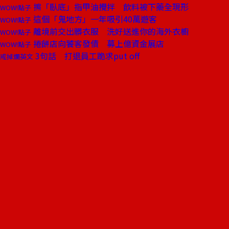
擦「臥底」指甲油攪拌 飲料被下藥全現形
WOW!點子
這個「鬼地方」一年吸引40萬遊客
WOW!點子
離境前交出髒衣服 洗好送進你的海外衣櫥
WOW!點子
捲餅店向饕客發債 募上億資金展店
WOW!點子
3句話 打退員工跪求put off
戒掉爛英文