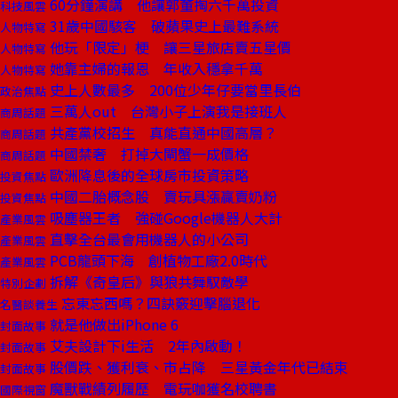
60分鐘演講 他讓郭董掏六千萬投資
科技風雲
31歲中國駭客 破蘋果史上最難系統
人物特寫
他玩「限定」梗 讓三星旅店賣五星價
人物特寫
她靠主婦的報恩 年收入穩拿千萬
人物特寫
史上人數最多 200位少年仔要當里長伯
政治焦點
三萬人out 台灣小子上演我是接班人
商周話題
共產黨校招生 真能直通中國高層？
商周話題
中國禁奢 打掉大閘蟹一成價格
商周話題
歐洲降息後的全球房市投資策略
投資焦點
中國二胎概念股 賣玩具漲贏賣奶粉
投資焦點
吸塵器王者 強碰Google機器人大計
產業風雲
直擊全台最會用機器人的小公司
產業風雲
PCB龍頭下海 創植物工廠2.0時代
產業風雲
拆解《奇皇后》與狼共舞馭敵學
特別企劃
忘東忘西嗎？四訣竅迎擊腦退化
名醫談養生
就是他做出iPhone 6
封面故事
艾夫設計下i生活 2年內啟動！
封面故事
股價跌、獲利衰、市占降 三星黃金年代已結束
封面故事
魔獸戰績列履歷 電玩咖獲名校聘書
國際視窗