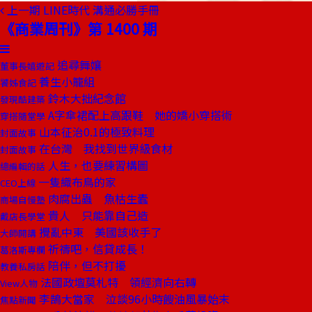
上一期
LINE時代 溝通必勝手冊
《商業周刊》第 1400 期
追尋舞孃
董事長嬉遊記
養生小籠組
饕姊食記
鈴木大拙紀念館
發現酷建築
A字傘裙配上高跟鞋 她的嬌小穿搭術
穿搭隨堂學
山本征治0.1的極致料理
封面故事
在台灣 我找到世界級食材
封面故事
人生，也要練習構圖
總編輯的話
一隻織布鳥的家
CEO上線
肉腐出蟲 魚枯生蠹
商場自慢塾
貴人 只能靠自己造
戴店長學堂
攪亂中東 美國該收手了
大師開講
祈禱吧，信貸成長！
葛洛斯專欄
陪伴，但不打擾
教養私房話
法國政壇莫札特 領經濟向右轉
View人物
李鵠大當家 泣談96小時餿油風暴始末
焦點新聞