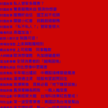
私人管家多厲害？
封面故事
驚喜服務來自 預測你想要
封面故事
服務好自信 國王前不低頭
封面故事
關鍵小紅書 挑戰超級服務
封面故事
「私不私人？」管家差很大
封面故事
高雄加油！
編者的話
無路可退！
創辦人聊天室
上床與鞋履相別
商場自慢塾
上司易瞞 同事難欺
戴店長學堂
歐洲想復甦 先加速破產吧
大師開講
全球消費者的「越南困境」
葛洛斯專欄
你比想像中更厲害
教養私房話
半年報出爐前 中概股接棒變避風港
投資焦點
滬港通注資 陸股有望起死回生
投資焦點
氣爆案後 買房必看「地下嫌惡設施」
焦點新聞
舊保單轉長照險 一般人難受惠
焦點新聞
中美經貿大戰 台灣科技業紅色警戒！
特別企劃
第一波受害業者：美國認為台灣是幫凶
特別企劃
宋文琪妙招：幫一○一找高塔麻吉
產業風雲