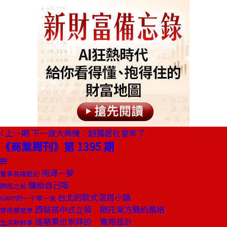
上一期
下一波大商機：超獨居社會來了
《商業周刊》第 1395 期
南潯一夢
董事長嬉遊記
釀給自己喝
開瓶之前
台北的歐式混搭小鎮
GARY的一千零一夜
西裝搭中式立領 襯托東方簡約風格
穿搭隨堂學
連蘋果也崇拜的 實用設計
生活新鮮事