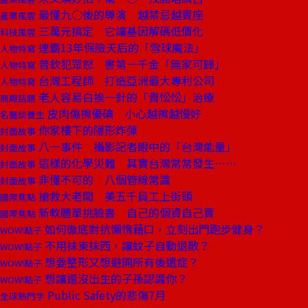
最懂九○後的導演 越禁忌越賣座
產業風雲
三萬元搞定 它讓基因解碼低價化
科技風雲
連霸13年保險天后的「雪球魔法」
人物特寫
普欽犯眾怒 害第一千金「無家可歸」
人物特寫
台灣工程師 打造亞洲最大專利公司
人物特寫
老人容易白挨一針的「貴忪忪」治療
商周話題
皮肉傷擦優碘 小心越擦越慢好
名醫談養生
你家樓下的隱形炸彈
封面故事
八一事件 攝影記者眼中的「台灣能量」
封面故事
這樣的化學災難 其實台灣常常發生……
封面故事
非懂不可的 八個管線常識
封面故事
搶救大老闆 美五千員工上街頭
國際焦點
新軟體單挑臉書 自己的個資自己賣
國際焦點
如何徹底對抗懶惰藉口，立刻出門跑步健身？
WOW!點子
不用抹東抹西，讓蚊子自動退散？
WOW!點子
想要整形又想避開所有後遺症？
WOW!點子
想讓還沒出生的子孫認識你？
WOW!點子
Public Safety的悲傷7月
全球熱門字