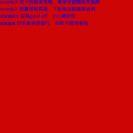
孩子成績拿來賭 畢業考越難賠率越高
WOW!點子
膠囊裡裝馬達 下肚後自動遠距治病
WOW!點子
菜鳥goof off 小心被抓包
戒掉爛英文
日本最夯家電行 40年不敗待客術
商周書摘