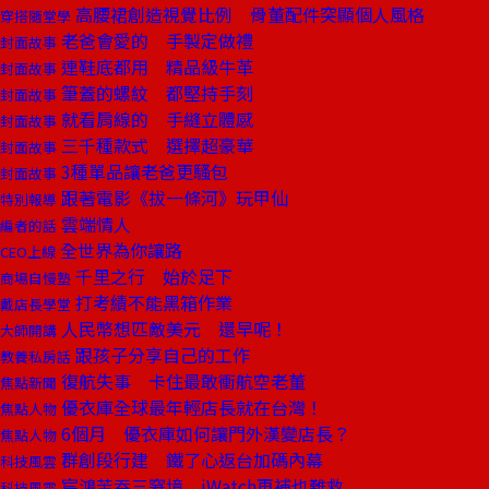
高腰裙創造視覺比例 骨董配件突顯個人風格
穿搭隨堂學
老爸會愛的 手製定做禮
封面故事
連鞋底都用 精品級牛革
封面故事
筆蓋的螺紋 都堅持手刻
封面故事
就看肩線的 手縫立體感
封面故事
三千種款式 選擇超豪華
封面故事
3種單品讓老爸更騷包
封面故事
跟著電影《拔一條河》玩甲仙
特別報導
雲端情人
編者的話
全世界為你讓路
CEO上線
千里之行 始於足下
商場自慢塾
打考績不能黑箱作業
戴店長學堂
人民幣想匹敵美元 還早呢！
大師開講
跟孩子分享自己的工作
教養私房話
復航失事 卡住最敢衝航空老董
焦點新聞
優衣庫全球最年輕店長就在台灣！
焦點人物
6個月 優衣庫如何讓門外漢變店長？
焦點人物
群創段行建 鐵了心返台加碼內幕
科技風雲
宸鴻苦吞三窘境 iWatch再補也難救
科技風雲