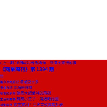
上一期
16個成功者告訴你：沒懂太可惜的事
《商業周刊》第 1394 期
路過亞士多
董事長嬉遊記
北海岸慢食
饕姊食記
建築大師萊特的飛碟
發現酷建築
寶寶小王子 席捲時尚圈
生活新鮮事
高空實測！世界首枚高度計表
特別報導