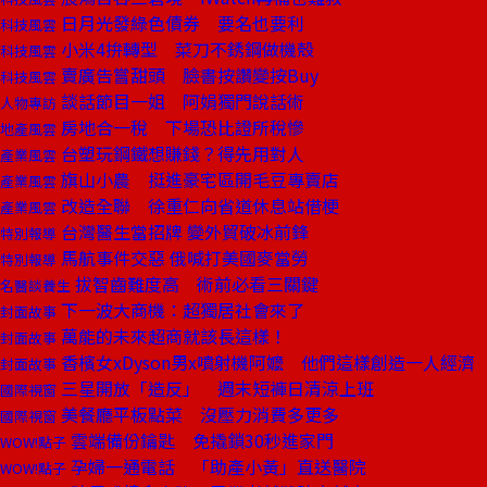
日月光發綠色債券 要名也要利
科技風雲
小米4拚轉型 菜刀不銹鋼做機殼
科技風雲
賣廣告嘗甜頭 臉書按讚變按Buy
科技風雲
談話節目一姐 阿娟獨門說話術
人物專訪
房地合一稅 下場恐比證所稅慘
地產風雲
台塑玩鋼鐵想賺錢？得先用對人
產業風雲
旗山小農 挺進豪宅區開毛豆專賣店
產業風雲
改造全聯 徐重仁向省道休息站借梗
產業風雲
台灣醫生當招牌 變外貿破冰前鋒
特別報導
馬航事件交惡 俄喊打美國麥當勞
特別報導
拔智齒難度高 術前必看三關鍵
名醫談養生
下一波大商機：超獨居社會來了
封面故事
萬能的未來超商就該長這樣！
封面故事
香檳女xDyson男x噴射機阿嬤 他們這樣創造一人經濟
封面故事
三星開放「造反」 週末短褲日清涼上班
國際視窗
美餐廳平板點菜 沒壓力消費多更多
國際視窗
雲端備份鑰匙 免撬鎖30秒進家門
WOW!點子
孕婦一通電話 「助產小黃」直送醫院
WOW!點子