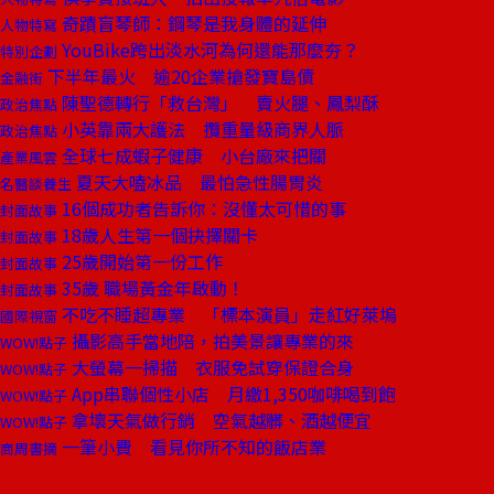
奇蹟盲琴師：鋼琴是我身體的延伸
人物特寫
YouBike跨出淡水河為何還能那麼夯？
特別企劃
下半年最火 逾20企業搶發寶島債
金融街
陳聖德轉行「救台灣」 賣火腿、鳳梨酥
政治焦點
小英靠兩大護法 攬重量級商界人脈
政治焦點
全球七成蝦子健康 小台廠來把關
產業風雲
夏天大嗑冰品 最怕急性腸胃炎
名醫談養生
16個成功者告訴你：沒懂太可惜的事
封面故事
18歲人生第一個抉擇關卡
封面故事
25歲開始第一份工作
封面故事
35歲 職場黃金年啟動！
封面故事
不吃不睡超專業 「標本演員」走紅好萊塢
國際視窗
攝影高手當地陪，拍美景讓專業的來
WOW!點子
大螢幕一掃描 衣服免試穿保證合身
WOW!點子
App串聯個性小店 月繳1,350咖啡喝到飽
WOW!點子
拿壞天氣做行銷 空氣越髒、酒越便宜
WOW!點子
一筆小費 看見你所不知的飯店業
商周書摘