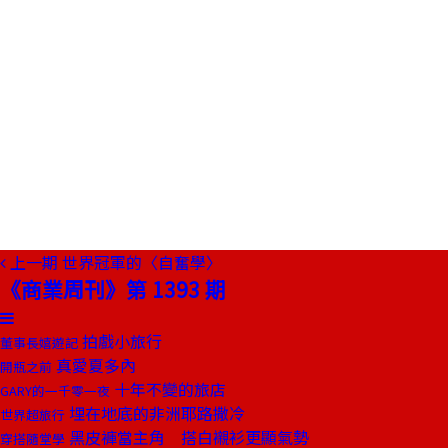
上一期
世界冠軍的〈自奮學〉
《商業周刊》第 1393 期
拍戲小旅行
董事長嬉遊記
真愛夏多內
開瓶之前
十年不變的旅店
GARY的一千零一夜
埋在地底的非洲耶路撒冷
世界超旅行
黑皮褲當主角 搭白襯衫更顯氣勢
穿搭隨堂學