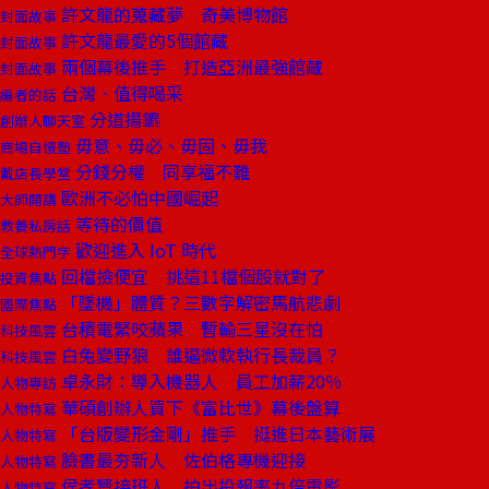
許文龍的蒐藏夢 奇美博物館
封面故事
許文龍最愛的5個館藏
封面故事
兩個幕後推手 打造亞洲最強館藏
封面故事
台灣．值得喝采
編者的話
分道揚鑣
創辦人聊天室
毋意、毋必、毋固、毋我
商場自慢塾
分錢分權 同享福不難
戴店長學堂
歐洲不必怕中國崛起
大師開講
等待的價值
教養私房話
歡迎進入 IoT 時代
全球熱門字
回檔撿便宜 挑這11檔個股就對了
投資焦點
「墜機」體質？三數字解密馬航悲劇
國際焦點
台積電緊咬蘋果 暫輸三星沒在怕
科技風雲
白兔變野狼 誰逼微軟執行長裁員？
科技風雲
卓永財：導入機器人 員工加薪20％
人物專訪
華碩創辦人買下《富比世》幕後盤算
人物特寫
「台版變形金剛」推手 挺進日本藝術展
人物特寫
臉書最夯新人 佐伯格專機迎接
人物特寫
侯孝賢接班人 拍出投報率九倍電影
人物特寫