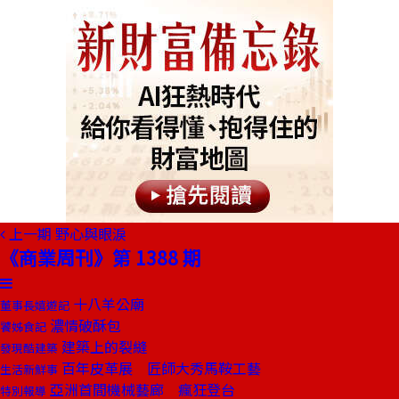
上一期
野心與眼淚
《商業周刊》第 1388 期
十八羊公廟
董事長嬉遊記
濃情破酥包
饕姊食記
建築上的裂縫
發現酷建築
百年皮革展 匠師大秀馬鞍工藝
生活新鮮事
亞洲首間機械藝廊 瘋狂登台
特別報導