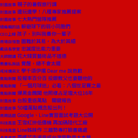
親子的暑假旅行課
封面故事
邊玩邊學！八種專家推薦提案
封面故事
七大熱門營隊推薦
封面故事
躲避球下的弱小同胞們
總編輯的話
孩子，別叫我養你一輩子
CEO上線
圖難於其易，為大於其細
商場自慢塾
忠誠度比能力重要
戴店長學堂
花大錢買藝術品不道德
大師開講
覺醒，總不會太遲
教養私房話
學千頌伊撂 Dear me 說抱歉
戒掉爛英文
投報率百分百 投銀教父也要聽他的
焦點新聞
「一個月球迷」必看：八個世足賽之最
焦點新聞
爆黑金醜聞 他照樣占足壇大位16年
焦點新聞
台股重返萬點 關鍵報告
封面故事
50檔萬點概念股出列！
封面故事
Google、Line實習面試考題大公開
商周話題
王雪紅拚低價機 再加碼陸代工廠
科技風雲
Line姊妹作 三趨勢專打臉書痛處
科技風雲
西螺菜市場竟成台灣電動車大本營
產業風雲