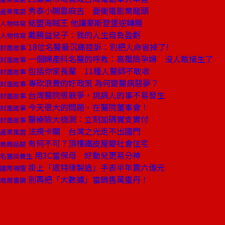
秀泰小開靠麻吉 要衝電影業龍頭
產業風雲
結盟海賊王 他讓豪斯登堡逆轉勝
人物特寫
戴勝益兒子：我的人生自負盈虧
人物特寫
18位名醫最沉痛控訴：別把人命省掉了!
封面故事
一個婦產科名醫的呼救：高風險孕婦 沒人敢接生了
封面故事
包括你家長輩 11種人醫師不敢收
封面故事
專砍浪費的好政策 為何變醫病惡夢？
封面故事
台灣醫院很競爭，挑病人的事不易發生
封面故事
今天很大的問題，在醫院董事會！
封面故事
醫療險大檢測：立刻加碼實支實付
封面故事
法規卡關 台灣之光走不出國門
產業風雲
有何不可？頂樓鐵皮屋變社會住宅
商周話題
用3C當保母 好動兒更易分神
名醫談養生
掛上「底特律製造」手表半年賣六億元
國際視窗
別再把「大數據」當銷售萬靈丹！
商周書摘