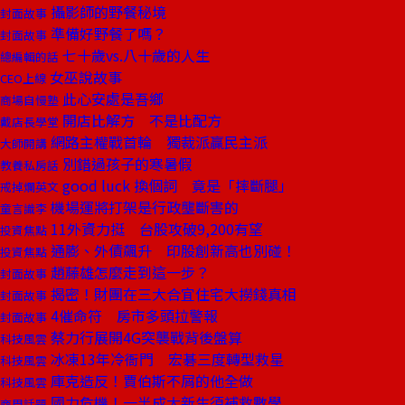
攝影師的野餐秘境
封面故事
準備好野餐了嗎？
封面故事
七十歲vs.八十歲的人生
總編輯的話
女巫說故事
CEO上線
此心安處是吾鄉
商場自慢塾
開店比解方 不是比配方
戴店長學堂
網路主權戰首輪 獨裁派贏民主派
大師開講
別錯過孩子的寒暑假
教養私房話
good luck 換個詞 竟是「摔斷腿」
戒掉爛英文
機場運將打架是行政壟斷害的
童言識李
11外資力挺 台股攻破9,200有望
投資焦點
通膨、外債飆升 印股創新高也別碰！
投資焦點
趙藤雄怎麼走到這一步？
封面故事
揭密！財團在三大合宜住宅大撈錢真相
封面故事
4催命符 房市多頭拉警報
封面故事
蔡力行展開4G突襲戰背後盤算
科技風雲
冰凍13年冷衙門 宏碁三度轉型救星
科技風雲
庫克造反！賈伯斯不屑的他全做
科技風雲
國力危機！一半成大新生須補救數學
商周話題