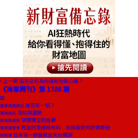
上一期
這宗交易為何讓郭台銘心痛？
《商業周刊》第 1386 期
誰是第一個？
董事長嬉遊記
湯包與蛋餅
饕姊食記
草間彌生的故鄉
發現酷建築
輕盈的重磅絲布料 是我最愛的舒適穿著
穿搭隨堂學
日本第一廚藝教室來台開課
新鮮事