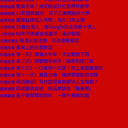
變搶手貨！搞文創設計也要學好數學
商周話題
12年國教破功 孩子三歲開始拚大學
商周話題
戴勝益接班人考驗：海外13年止敗
產業風雲
33歲台灣人 被Google找去改變十億人
人物特寫
60年不敗基金操盤手：看好歐股
人物特寫
喝溫水加溫敷 可改善乾眼症
名醫談養生
單車上的逆風對話
封面故事
第一天》籌備大半年，才出發就下雨
封面故事
第三天》頭號競爭對手，路旁列隊打氣
封面故事
第七天》一口氣爬十公里，攻上南迴最高點
封面故事
第十一天》晨昏共騎，雜牌軍變默契車隊
封面故事
採訪後記》為什麼環島能解決人生難題？
封面故事
四成營收看他 精品業搶攻「雅美男」
國際視窗
是不是華爾街的料 一頓午餐就知道
商周書摘