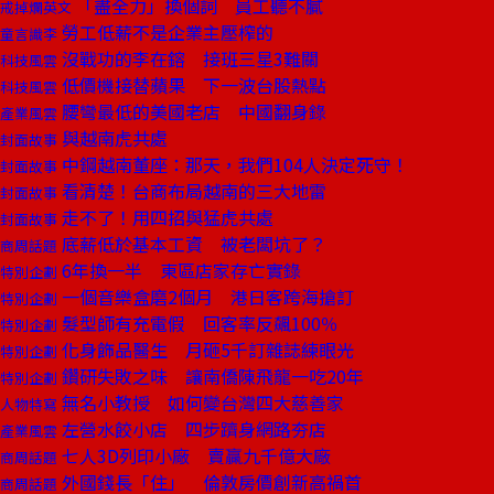
「盡全力」換個詞 員工聽不膩
戒掉爛英文
勞工低薪不是企業主壓榨的
童言識李
沒戰功的李在鎔 接班三星3難關
科技風雲
低價機接替蘋果 下一波台股熱點
科技風雲
腰彎最低的美國老店 中國翻身錄
產業風雲
與越南虎共處
封面故事
中鋼越南董座：那天，我們104人決定死守！
封面故事
看清楚！台商布局越南的三大地雷
封面故事
走不了！用四招與猛虎共處
封面故事
底薪低於基本工資 被老闆坑了？
商周話題
6年換一半 東區店家存亡實錄
特別企劃
一個音樂盒磨2個月 港日客跨海搶訂
特別企劃
髮型師有充電假 回客率反飆100％
特別企劃
化身飾品醫生 月砸5千訂雜誌練眼光
特別企劃
鑽研失敗之味 讓南僑陳飛龍一吃20年
特別企劃
無名小教授 如何變台灣四大慈善家
人物特寫
左營水餃小店 四步躋身網路夯店
產業風雲
七人3D列印小廠 賣贏九千億大廠
商周話題
外國錢長「住」 倫敦房價創新高禍首
商周話題