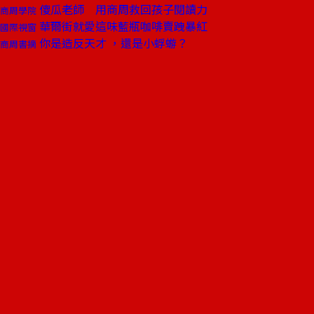
傻瓜老師 用商周救回孩子閱讀力
商周學院
華爾街就愛這味藍瓶咖啡賣跩暴紅
國際視窗
你是造反天才 ，還是小蜉蝣？
商周書摘