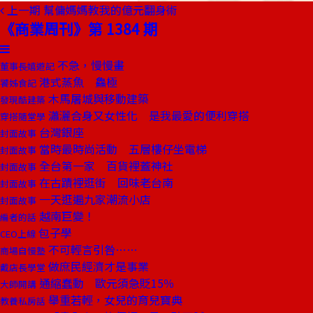
上一期
幫傭媽媽教我的億元翻身術
《商業周刊》第 1384 期
不急，慢慢畫
董事長嬉遊記
港式蒸魚 鱻極
饕姊食記
木馬屠城與移動建築
發現酷建築
瀟灑合身又女性化 是我最愛的便利穿搭
穿搭隨堂學
台灣銀座
封面故事
當時最時尚活動 五層樓仔坐電梯
封面故事
全台第一家 百貨裡蓋神社
封面故事
在古蹟裡逛街 回味老台南
封面故事
一天逛遍九家潮流小店
封面故事
越南巨變！
編者的話
包子學
CEO上線
不可輕言引咎……
商場自慢塾
做庶民經濟才是事業
戴店長學堂
通縮蠢動 歐元須急貶15％
大師開講
舉重若輕，女兒的育兒寶典
教養私房話