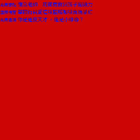
傻瓜老師 用商周救回孩子閱讀力
商周學院
華爾街就愛這味藍瓶咖啡賣跩暴紅
國際視窗
你是造反天才 ，還是小蜉蝣？
商周書摘