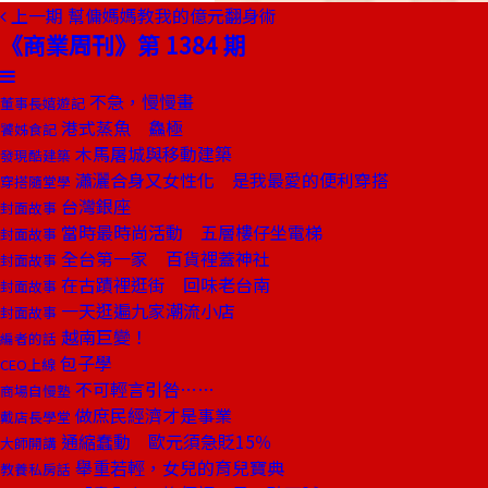
上一期
幫傭媽媽教我的億元翻身術
《商業周刊》第 1384 期
不急，慢慢畫
董事長嬉遊記
港式蒸魚 鱻極
饕姊食記
木馬屠城與移動建築
發現酷建築
瀟灑合身又女性化 是我最愛的便利穿搭
穿搭隨堂學
台灣銀座
封面故事
當時最時尚活動 五層樓仔坐電梯
封面故事
全台第一家 百貨裡蓋神社
封面故事
在古蹟裡逛街 回味老台南
封面故事
一天逛遍九家潮流小店
封面故事
越南巨變！
編者的話
包子學
CEO上線
不可輕言引咎……
商場自慢塾
做庶民經濟才是事業
戴店長學堂
通縮蠢動 歐元須急貶15％
大師開講
舉重若輕，女兒的育兒寶典
教養私房話