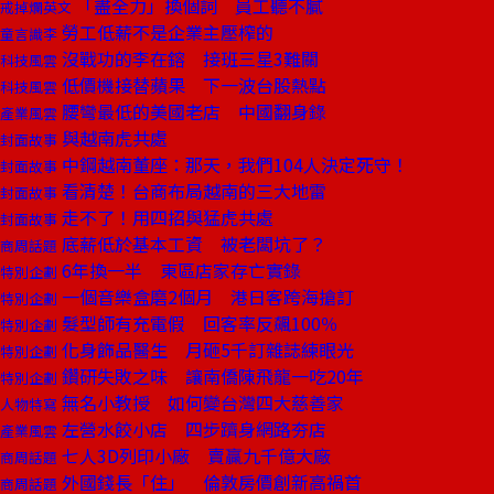
「盡全力」換個詞 員工聽不膩
戒掉爛英文
勞工低薪不是企業主壓榨的
童言識李
沒戰功的李在鎔 接班三星3難關
科技風雲
低價機接替蘋果 下一波台股熱點
科技風雲
腰彎最低的美國老店 中國翻身錄
產業風雲
與越南虎共處
封面故事
中鋼越南董座：那天，我們104人決定死守！
封面故事
看清楚！台商布局越南的三大地雷
封面故事
走不了！用四招與猛虎共處
封面故事
底薪低於基本工資 被老闆坑了？
商周話題
6年換一半 東區店家存亡實錄
特別企劃
一個音樂盒磨2個月 港日客跨海搶訂
特別企劃
髮型師有充電假 回客率反飆100％
特別企劃
化身飾品醫生 月砸5千訂雜誌練眼光
特別企劃
鑽研失敗之味 讓南僑陳飛龍一吃20年
特別企劃
無名小教授 如何變台灣四大慈善家
人物特寫
左營水餃小店 四步躋身網路夯店
產業風雲
七人3D列印小廠 賣贏九千億大廠
商周話題
外國錢長「住」 倫敦房價創新高禍首
商周話題