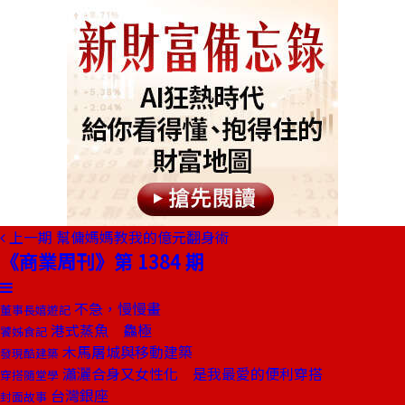
上一期
幫傭媽媽教我的億元翻身術
《商業周刊》第 1384 期
不急，慢慢畫
董事長嬉遊記
港式蒸魚 鱻極
饕姊食記
木馬屠城與移動建築
發現酷建築
瀟灑合身又女性化 是我最愛的便利穿搭
穿搭隨堂學
台灣銀座
封面故事