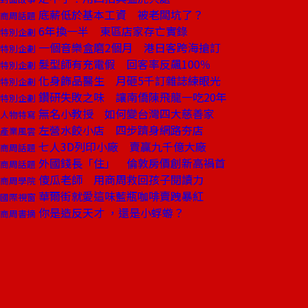
底薪低於基本工資 被老闆坑了？
商周話題
6年換一半 東區店家存亡實錄
特別企劃
一個音樂盒磨2個月 港日客跨海搶訂
特別企劃
髮型師有充電假 回客率反飆100％
特別企劃
化身飾品醫生 月砸5千訂雜誌練眼光
特別企劃
鑽研失敗之味 讓南僑陳飛龍一吃20年
特別企劃
無名小教授 如何變台灣四大慈善家
人物特寫
左營水餃小店 四步躋身網路夯店
產業風雲
七人3D列印小廠 賣贏九千億大廠
商周話題
外國錢長「住」 倫敦房價創新高禍首
商周話題
傻瓜老師 用商周救回孩子閱讀力
商周學院
華爾街就愛這味藍瓶咖啡賣跩暴紅
國際視窗
你是造反天才 ，還是小蜉蝣？
商周書摘