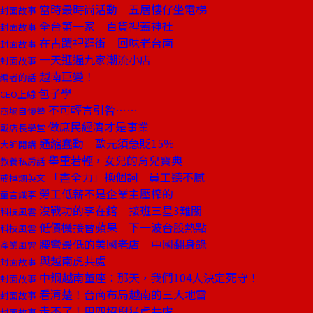
當時最時尚活動 五層樓仔坐電梯
封面故事
全台第一家 百貨裡蓋神社
封面故事
在古蹟裡逛街 回味老台南
封面故事
一天逛遍九家潮流小店
封面故事
越南巨變！
編者的話
包子學
CEO上線
不可輕言引咎……
商場自慢塾
做庶民經濟才是事業
戴店長學堂
通縮蠢動 歐元須急貶15％
大師開講
舉重若輕，女兒的育兒寶典
教養私房話
「盡全力」換個詞 員工聽不膩
戒掉爛英文
勞工低薪不是企業主壓榨的
童言識李
沒戰功的李在鎔 接班三星3難關
科技風雲
低價機接替蘋果 下一波台股熱點
科技風雲
腰彎最低的美國老店 中國翻身錄
產業風雲
與越南虎共處
封面故事
中鋼越南董座：那天，我們104人決定死守！
封面故事
看清楚！台商布局越南的三大地雷
封面故事
走不了！用四招與猛虎共處
封面故事