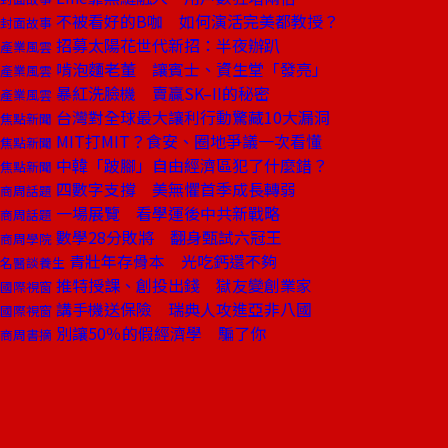
不被看好的B咖 如何演活完美都教授？
封面故事
招募太陽花世代新招：半夜辦趴
產業風雲
啃泡麵老董 讓賓士、資生堂「發亮」
產業風雲
暴紅洗臉機 賣贏SK–II的秘密
產業風雲
台灣對全球最大讓利行動驚藏10大漏洞
焦點新聞
MIT打MIT？食安、圈地爭議一次看懂
焦點新聞
中韓「跛腳」自由經濟區犯了什麼錯？
焦點新聞
四數字支撐 美無懼首季成長轉弱
商周話題
一場展覽 看學運後中共新戰略
商周話題
數學28分敗將 翻身甄試六冠王
商周學院
青壯年存骨本 光吃鈣還不夠
名醫談養生
推特授課、創投出錢 獄友變創業家
國際視窗
講手機送保險 瑞典人攻進亞非八國
國際視窗
別讓50％的假經濟學 騙了你
商周書摘