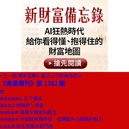
上一期
獨家直擊》富士山下的黃色巨人
《商業周刊》第 1382 期
忘了懼高
董事長嬉遊記
總鋪師ㄟ便當
饕姊食記
舊萬世橋車站再生
發現酷建築
休閒感商務穿搭 低調配件凸顯簡約魅力
穿搭隨堂學
超五星飯店看門道
封面故事