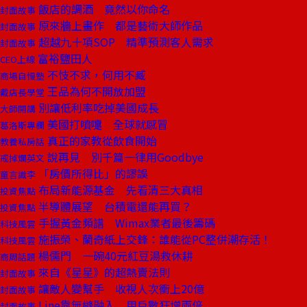
飯店的調酒 竟然以你命名
封面故事
原來牆上畫作 都是藝術大師作品
封面故事
超越九十項SOP 精準預測客人需求
封面故事
富裕鹽田人
CEO上線
不忮不求，何用不臧
商場自慢塾
王品為何不開放加盟
戴店長學堂
別讓低利率吃掉美國成長
大師開講
美國打噴嚏 全球就感冒
葛洛斯專欄
真正的家教從飲食開始
教養私房話
說再見 別千篇一律用Goodbye
戒掉爛英文
「房價所得比」的謬誤
童言識李
布局新能源基金 先看清三大真相
投資焦點
半導體展望 台積電還能再買？
投資焦點
手握黃金頻譜 Wimax業者最後籌碼
科技風雲
施振榮、蘭奇紙上交鋒：誰能從PC整併潮存活！
科技風雲
楊儒門 一碗40元紅豆湯救休耕
商周話題
來自《星星》的超熱賣法則
封面故事
讓敵人變幫手 收視人次衝上20億
封面故事
Line靠無縫融入 用戶數狂增兩倍
封面故事