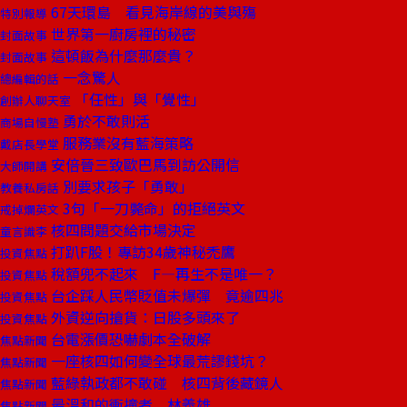
67天環島 看見海岸線的美與殤
特別報導
世界第一廚房裡的秘密
封面故事
這頓飯為什麼那麼貴？
封面故事
一念驚人
總編輯的話
「任性」與「覺性」
創辦人聊天室
勇於不敢則活
商場自慢塾
服務業沒有藍海策略
戴店長學堂
安倍晉三致歐巴馬到訪公開信
大師開講
別要求孩子「勇敢」
教養私房話
3句「一刀斃命」的拒絕英文
戒掉爛英文
核四問題交給市場決定
童言識李
打趴F股！專訪34歲神秘禿鷹
投資焦點
稅額兜不起來 F—再生不是唯一？
投資焦點
台企踩人民幣貶值未爆彈 竟逾四兆
投資焦點
外資逆向搶貨：日股多頭來了
投資焦點
台電漲價恐嚇劇本全破解
焦點新聞
一座核四如何變全球最荒謬錢坑？
焦點新聞
藍綠執政都不敢碰 核四背後藏鏡人
焦點新聞
最溫和的衝撞者 林義雄
焦點新聞