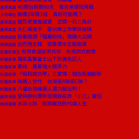
4G開台倒數60天 電信業爆挖角戰
產業風雲
房價2年降3成 真的可能嗎？
人物專訪
國巨老董推減資 密謀一石三鳥計
產業風雲
大仁哥推手 靠快樂工作學拚掛牌
產業風雲
臉書按讚「殭屍粉絲」價碼大公開
商周話題
古巴甩北韓 投靠資本主義脫貧
商周話題
和胃食道逆流共存 先戒西式飲食
名醫談養生
獨家直擊富士山下的黃色巨人
封面故事
單純 是最強大競爭力
封面故事
「昭和成功學」三堂課：越古板越創新
封面故事
機器人世代 台灣是A咖或C咖？
封面故事
八檔台灣機器人潛力股出列！
封面故事
受夠綁約兩年低頭族投奔「小三」電信
國際視窗
水深火熱 我那瘋狂的代課人生
商周書摘