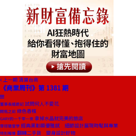
上一期
清算台商
《商業周刊》第 1381 期
試問何人不愛花
董事長嬉遊記
綠色香檳
開瓶之前
拿掉水晶就完美的旅店
GARY的一千零一夜
經典黑彰顯優雅感 細節設計展現時髦與專業
穿搭隨堂學
翻轉二手貨 變身設計好物
特別報導