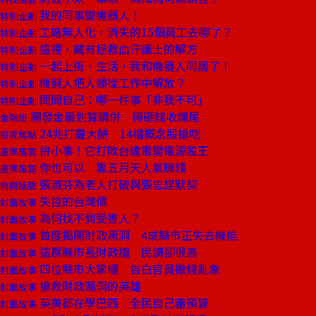
我的同事變機器人！
特別企劃
工廠無人化，消失的15個員工去哪了？
特別企劃
這裡，藏有拯救血汗護士的解方
特別企劃
一起上街、生活，我和機器人同居了！
特別企劃
機器人把人類從工作中解放？
特別企劃
問問自己：哪一件事「非我不可」
特別企劃
開發金最划算購併 得砸錢收爛尾
金融街
24兆打霾大餅 14檔概念股搶吃
投資焦點
拚小事！它打敗台達電變電源股王
產業風雲
你也可以 靠五月天人氣賺錢
產業風雲
張淑芬為老人打破與張忠謀默契
商周話題
失控的台灣債
封面故事
為何找不到受害人？
封面故事
首度揭開財政黑洞 4成縣市正失去機能
封面故事
這群縣市長財政糟 民調卻很高
封面故事
四位縣市大掌櫃 告白官員撒錢亂象
封面故事
搶救財政漏洞的英雄
封面故事
英美都在學巴西 全民自己審預算
封面故事