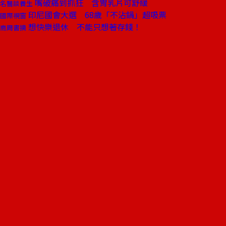
嘴破痛到抓狂 含胃乳片可舒緩
名醫談養生
印尼國會大選 68歲「不沾鍋」超吸票
國際視窗
想快樂退休 不能只想著存錢！
商周書摘