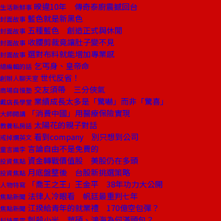
暌違10年 傳奇泰廚震撼回台
生活新鮮事
藍色就是新黑色
封面故事
五種藍色 創造正式與休閒
封面故事
收腰剪裁竟讓肚子變不見
封面故事
選對布料就能增加專業感
封面故事
乞丐身、皇帝命
總編輯的話
世代反省！
創辦人聊天室
交友須帶 三分俠氣
商場自慢塾
業績成長太多是「驚嚇」而非「驚喜」
戴店長學堂
「消費中國」用醫療保險實現
大師開講
太陽花的親子對話
教養私房話
看到company 別只想到公司
戒掉爛英文
言論自由不是免費的
童言識李
資金轉戰價值股 美股仍在多頭
投資焦點
月底盤整後 台股新挑選策略
投資焦點
「喬王之王」王金平 38年功力大公開
人物特寫
法律人冷眼看 帆廷最重判七年
焦點新聞
江揆給青年的就業禮 170億空包彈？
焦點新聞
刺殺小米 華碩、鴻海為何滿頭包？
科技風雲