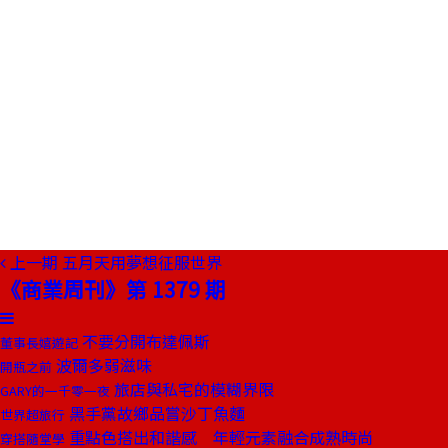
上一期
五月天用夢想征服世界
《商業周刊》第 1379 期
不要分開布達佩斯
董事長嬉遊記
波爾多弱滋味
開瓶之前
旅店與私宅的模糊界限
GARY的一千零一夜
黑手黨故鄉品嘗沙丁魚麵
世界超旅行
重點色搭出和諧感 年輕元素融合成熟時尚
穿搭隨堂學