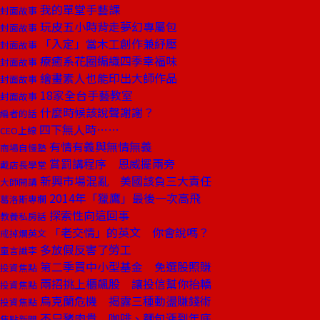
我的單堂手藝課
封面故事
玩皮五小時背走夢幻專屬包
封面故事
「入定」當木工創作兼紓壓
封面故事
療癒系花圈編織四季幸福味
封面故事
繪畫素人也能印出大師作品
封面故事
18家全台手藝教室
封面故事
什麼時候該說聲謝謝？
編者的話
四下無人時……
CEO上線
有情有義與無情無義
商場自慢塾
賞罰講程序 恩威擺兩旁
戴店長學堂
新興市場混亂 美國該負三大責任
大師開講
2014年「獵鷹」最後一次高飛
葛洛斯專欄
探索性向這回事
教養私房話
「老交情」的英文 你會說嗎？
戒掉爛英文
多放假反害了勞工
童言識李
第二季買中小型基金 免選股照賺
投資焦點
兩招挑上櫃飆股 讓投信幫你抬轎
投資焦點
烏克蘭危機 揭露三種動盪賺錢術
投資焦點
不只豬肉貴 咖啡、麵包漲到年底
焦點新聞