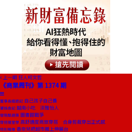
上一期
狂人柯文哲
《商業周刊》第 1374 期
自己孩子自己養
董事長嬉遊記
越南小吃 淡雅怡人
饕姊食記
圖書館戰爭
發現酷建築
高舒適度商旅穿搭 合身剪裁穿出正式感
穿搭隨堂學
香奈兒把超市搬上伸展台
特別報導