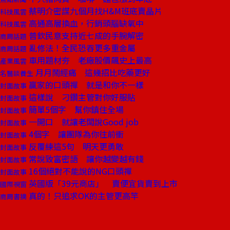
蔡明介密謀九個月找H&M班底賣晶片
科技風雲
高通高層換血，行銷頭腦缺氧中
科技風雲
普欽民意支持近七成的手腕解密
商周話題
亂修法！全民恐吞更多重金屬
商周話題
車用題材夯 老廠股價飆史上最高
產業風雲
月月鬧經痛 這幾招比吃藥更好
名醫談養生
贏家的口頭禪 就是和你不一樣
封面故事
這樣說 刁鑽主管對你好服貼
封面故事
簡單5個字 幫你鎮住全場
封面故事
一開口 就讓老闆說Good job
封面故事
4個字 讓團隊為你往前衝
封面故事
反覆練這5句 明天更勇敢
封面故事
常說致富密語 讓你越變越有錢
封面故事
16個絕對不能說的NG口頭禪
封面故事
英國版「39元商店」 賣便宜貨賣到上市
國際視窗
真的！只追求OK的主管更高竿
商周書摘