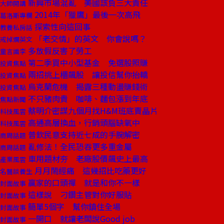
新興市場混亂 美國該負三大責任
大師開講
2014年「獵鷹」最後一次高飛
葛洛斯專欄
探索性向這回事
教養私房話
「老交情」的英文 你會說嗎？
戒掉爛英文
多放假反害了勞工
童言識李
第二季買中小型基金 免選股照賺
投資焦點
兩招挑上櫃飆股 讓投信幫你抬轎
投資焦點
烏克蘭危機 揭露三種動盪賺錢術
投資焦點
不只豬肉貴 咖啡、麵包漲到年底
焦點新聞
蔡明介密謀九個月找H&M班底賣晶片
科技風雲
高通高層換血，行銷頭腦缺氧中
科技風雲
普欽民意支持近七成的手腕解密
商周話題
亂修法！全民恐吞更多重金屬
商周話題
車用題材夯 老廠股價飆史上最高
產業風雲
月月鬧經痛 這幾招比吃藥更好
名醫談養生
贏家的口頭禪 就是和你不一樣
封面故事
這樣說 刁鑽主管對你好服貼
封面故事
簡單5個字 幫你鎮住全場
封面故事
一開口 就讓老闆說Good job
封面故事