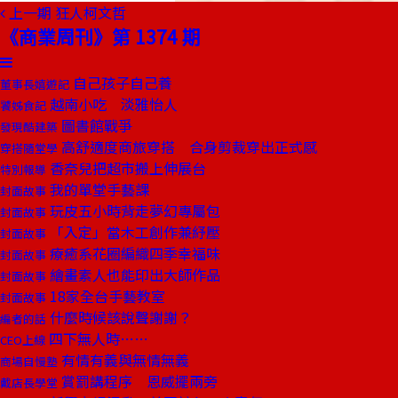
上一期
狂人柯文哲
《商業周刊》第 1374 期
自己孩子自己養
董事長嬉遊記
越南小吃 淡雅怡人
饕姊食記
圖書館戰爭
發現酷建築
高舒適度商旅穿搭 合身剪裁穿出正式感
穿搭隨堂學
香奈兒把超市搬上伸展台
特別報導
我的單堂手藝課
封面故事
玩皮五小時背走夢幻專屬包
封面故事
「入定」當木工創作兼紓壓
封面故事
療癒系花圈編織四季幸福味
封面故事
繪畫素人也能印出大師作品
封面故事
18家全台手藝教室
封面故事
什麼時候該說聲謝謝？
編者的話
四下無人時……
CEO上線
有情有義與無情無義
商場自慢塾
賞罰講程序 恩威擺兩旁
戴店長學堂