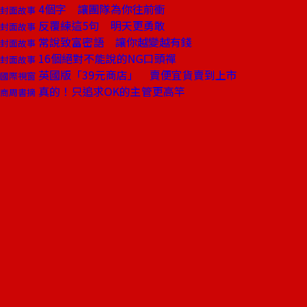
4個字 讓團隊為你往前衝
封面故事
反覆練這5句 明天更勇敢
封面故事
常說致富密語 讓你越變越有錢
封面故事
16個絕對不能說的NG口頭禪
封面故事
英國版「39元商店」 賣便宜貨賣到上市
國際視窗
真的！只追求OK的主管更高竿
商周書摘