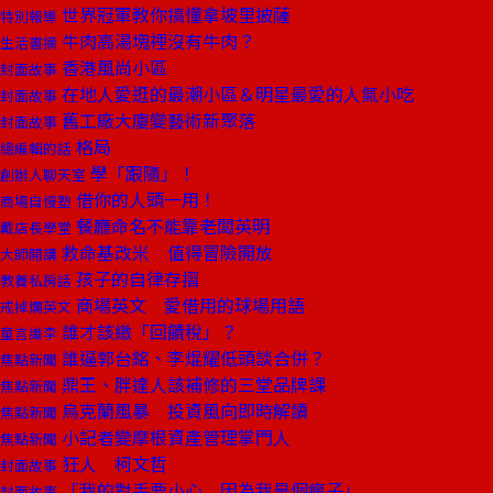
世界冠軍教你搞懂拿坡里披薩
特別報導
牛肉高湯塊裡沒有牛肉？
生活書摘
香港風尚小區
封面故事
在地人愛逛的最潮小區＆明星最愛的人氣小吃
封面故事
舊工廠大廈變藝術新聚落
封面故事
格局
總編輯的話
學「跟隨」！
創辦人聊天室
借你的人頭一用！
商場自慢塾
餐廳命名不能靠老闆英明
戴店長學堂
救命基改米 值得冒險開放
大師開講
孩子的自律存摺
教養私房話
商場英文 愛借用的球場用語
戒掉爛英文
誰才該繳「回饋稅」？
童言識李
誰逼郭台銘、李焜耀低頭談合併？
焦點新聞
鼎王、胖達人該補修的三堂品牌課
焦點新聞
烏克蘭風暴 投資風向即時解讀
焦點新聞
小記者變摩根資產管理掌門人
焦點新聞
狂人 柯文哲
封面故事
「我的對手要小心 因為我是個瘋子」
封面故事