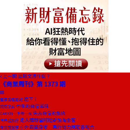
上一期
連勝文憑什麼？
《商業周刊》第 1373 期
跪下！
董事長嬉遊記
中年的自信滋味
開瓶之前
失去自信的旅店
GARY的一千零一夜
走入曠野當阿拉斯加淘金客
世界超旅行
小外套變身術 高行動力搞定各場合
穿搭隨堂學