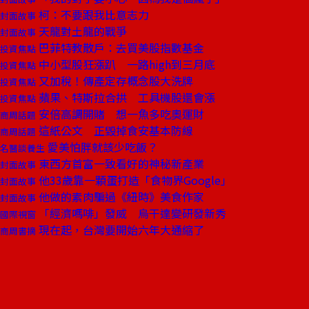
柯：不要跟我比意志力
封面故事
天龍對土龍的戰爭
封面故事
巴菲特教散戶：去買美股指數基金
投資焦點
中小型股狂漲趴 一路high到三月底
投資焦點
又加稅！傳產定存概念股大洗牌
投資焦點
蘋果、特斯拉合拱 工具機股還會漲
投資焦點
安倍高調開賭 想一魚多吃奧運財
商周話題
這紙公文 正毀掉食安基本防線
商周話題
愛美怕胖就該少吃飯？
名醫談養生
東西方首富一致看好的神秘新產業
封面故事
他33歲靠一顆蛋打造「食物界Google」
封面故事
他做的素肉騙過《紐時》美食作家
封面故事
「經濟嗎啡」發威 烏干達變研發新秀
國際視窗
現在起，台灣要開始六年大通縮了
商周書摘