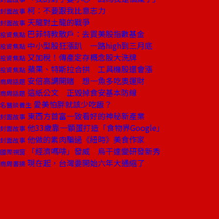
柯：不要跟我比意志力
封面故事
天龍對土龍的戰爭
封面故事
巴菲特教散戶：去買美股指數基金
投資焦點
中小型股狂漲趴 一路high到三月底
投資焦點
又加稅！傳產定存概念股大洗牌
投資焦點
蘋果、特斯拉合拱 工具機股還會漲
投資焦點
安倍高調開賭 想一魚多吃奧運財
商周話題
這紙公文 正毀掉食安基本防線
商周話題
愛美怕胖就該少吃飯？
名醫談養生
東西方首富一致看好的神秘新產業
封面故事
他33歲靠一顆蛋打造「食物界Google」
封面故事
他做的素肉騙過《紐時》美食作家
封面故事
「經濟嗎啡」發威 烏干達變研發新秀
國際視窗
現在起，台灣要開始六年大通縮了
商周書摘