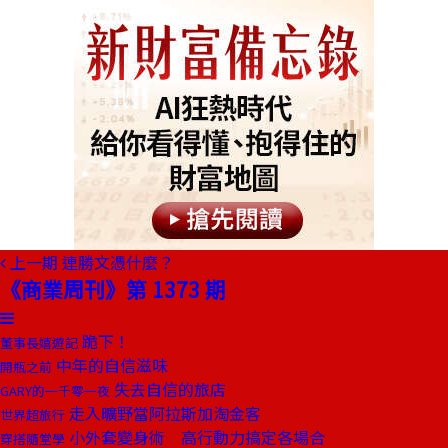
上一期
連勝文憑什麼？
《商業周刊》第 1373 期
跪下！
董事長嬉遊記
中年的自信滋味
開瓶之前
失去自信的旅店
GARY的一千零一夜
走入曠野當阿拉斯加淘金客
世界超旅行
小外套變身術 高行動力搞定各場合
穿搭隨堂學