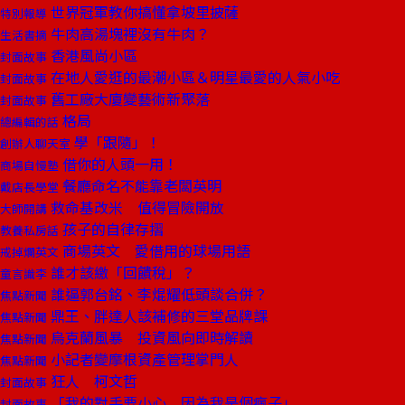
世界冠軍教你搞懂拿坡里披薩
特別報導
牛肉高湯塊裡沒有牛肉？
生活書摘
香港風尚小區
封面故事
在地人愛逛的最潮小區＆明星最愛的人氣小吃
封面故事
舊工廠大廈變藝術新聚落
封面故事
格局
總編輯的話
學「跟隨」！
創辦人聊天室
借你的人頭一用！
商場自慢塾
餐廳命名不能靠老闆英明
戴店長學堂
救命基改米 值得冒險開放
大師開講
孩子的自律存摺
教養私房話
商場英文 愛借用的球場用語
戒掉爛英文
誰才該繳「回饋稅」？
童言識李
誰逼郭台銘、李焜耀低頭談合併？
焦點新聞
鼎王、胖達人該補修的三堂品牌課
焦點新聞
烏克蘭風暴 投資風向即時解讀
焦點新聞
小記者變摩根資產管理掌門人
焦點新聞
狂人 柯文哲
封面故事
「我的對手要小心 因為我是個瘋子」
封面故事