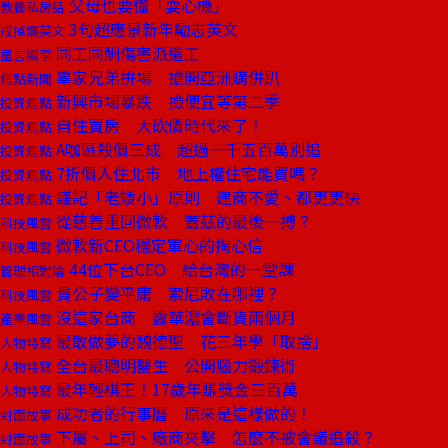
父母也要懂「耍心機」
教養私房話
3句超應景新年勵志英文
戒掉爛英文
同工同酬傷害派遣工
童言識李
辜家兄弟拚場 搶開亞洲購併趴
焦點新聞
新興市場暴跌 撿便宜等第二季
投資焦點
自住買房 大砍價時代來了！
投資焦點
A咖區殺價三成 超過一千五百萬別追
投資焦點
7折價入住北市 地上權住宅能買嗎？
投資焦點
謹記「老矮小」原則 建商不愛、都更更快
投資焦點
從慈善重回微軟 蓋茲的最後一搏？
科技風雲
微軟新CEO穩定軍心的掏心信
科技風雲
44位下台CEO 給台灣的一堂課
管理相對論
貴公子變平庸 索尼敗在哪裡？
科技風雲
沒這家台商 露華濃會斷貨兩個月
產業風雲
最敢做夢的魏德聖 花三年學「取捨」
人物特寫
全台最聰明醫生 公開腦力鍛鍊術
人物特寫
最年輕棋王！17歲年賺獎金三百萬
人物特寫
成功者的行事曆 原來是這樣做的！
封面故事
下屬、上司、廠商夾擊 怎麼不被會議追殺？
封面故事