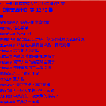
上一期
偷看有錢人的2014年賺錢計畫
《商業周刊》第 1370 期
斯德哥爾摩症候群
董事長嬉遊記
信心菜單
饕姊食記
落水山莊
發現酷建築
高雅風社交穿搭 簡單剪裁放大衣服質感
穿搭隨堂學
75位名人義賣藝術品 百元競標
生活新鮮事
高互動人氣廚房
封面故事
營造溫暖氛圍的風格布置
封面故事
凝聚人氣的無隔閡空間學
封面故事
美味療癒的工具吸引法
封面故事
上了癮的小偷
總編輯的話
巨人樹
CEO上線
先求不賠，再求能賺
商場自慢塾
一家人主義不容一家親
戴店長學堂
中美宛如一次大戰的德英？
大師開講
不要當一頭豬
葛洛斯專欄