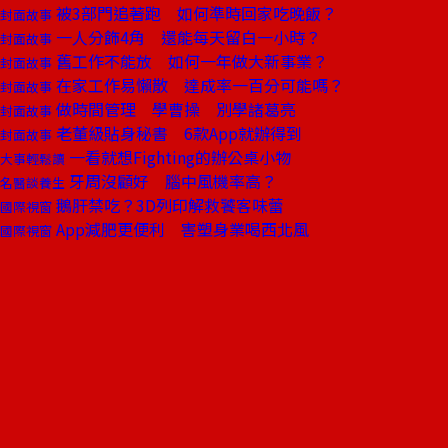
被3部門追著跑 如何準時回家吃晚飯？
封面故事
一人分飾4角 還能每天留白一小時？
封面故事
舊工作不能放 如何一年做大新事業？
封面故事
在家工作易懶散 達成率一百分可能嗎？
封面故事
做時間管理 學曹操 別學諸葛亮
封面故事
老董級貼身秘書 6款App就辦得到
封面故事
一看就想Fighting的辦公桌小物
大事輕鬆讀
牙周沒顧好 腦中風機率高？
名醫談養生
鵝肝禁吃？3D列印解救饕客味蕾
國際視窗
App減肥更便利 害塑身業喝西北風
國際視窗