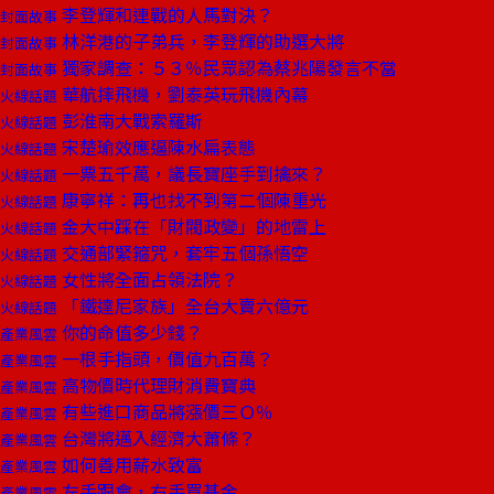
李登輝和連戰的人馬對決？
封面故事
林洋港的子弟兵，李登輝的助選大將
封面故事
獨家調查：５３％民眾認為蔡兆陽發言不當
封面故事
華航摔飛機，劉泰英玩飛機內幕
火線話題
彭淮南大戰索羅斯
火線話題
宋楚瑜效應逼陳水扁表態
火線話題
一票五千萬，議長寶座手到擒來？
火線話題
康寧祥：再也找不到第二個陳重光
火線話題
金大中踩在「財閥政變」的地雷上
火線話題
交通部緊箍咒，套牢五個孫悟空
火線話題
女性將全面占領法院？
火線話題
「鐵達尼家族」全台大賣六億元
火線話題
你的命值多少錢？
產業風雲
一根手指頭，價值九百萬？
產業風雲
高物價時代理財消費寶典
產業風雲
有些進口商品將漲價三Ｏ％
產業風雲
台灣將邁入經濟大蕭條？
產業風雲
如何善用薪水致富
產業風雲
左手跟會，右手買基金
產業風雲