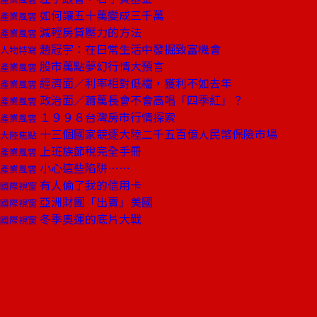
如何讓五十萬變成三千萬
產業風雲
減輕房貸壓力的方法
產業風雲
趙冠宇：在日常生活中發掘致富機會
人物特寫
股市萬點夢幻行情大預言
產業風雲
經濟面／利率相對低檔，獲利不如去年
產業風雲
政治面／蕭萬長會不會高唱「四季紅」？
產業風雲
１９９８台灣房市行情探索
產業風雲
十三個國家競逐大陸二千五百億人民幣保險市場
大陸焦點
上班族節稅完全手冊
產業風雲
小心這些陷阱……
產業風雲
有人偷了我的信用卡
國際視窗
亞洲財團「出賣」美國
國際視窗
冬季奧運的底片大戰
國際視窗