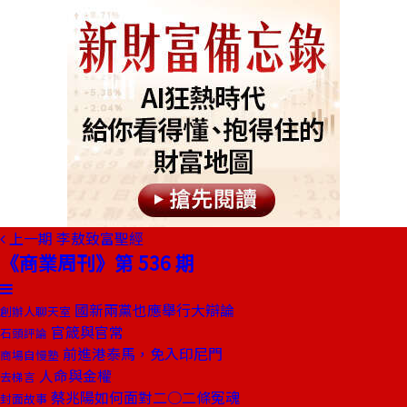
上一期
李敖致富聖經
《商業周刊》第 536 期
國新兩黨也應舉行大辯論
創辦人聊天室
官箴與官常
石頭評論
前進港泰馬，免入印尼門
商場自慢塾
人命與金權
去梯言
蔡兆陽如何面對二○二條冤魂
封面故事