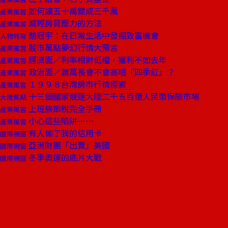
如何讓五十萬變成三千萬
產業風雲
減輕房貸壓力的方法
產業風雲
趙冠宇：在日常生活中發掘致富機會
人物特寫
股市萬點夢幻行情大預言
產業風雲
經濟面／利率相對低檔，獲利不如去年
產業風雲
政治面／蕭萬長會不會高唱「四季紅」？
產業風雲
１９９８台灣房市行情探索
產業風雲
十三個國家競逐大陸二千五百億人民幣保險市場
大陸焦點
上班族節稅完全手冊
產業風雲
小心這些陷阱……
產業風雲
有人偷了我的信用卡
國際視窗
亞洲財團「出賣」美國
國際視窗
冬季奧運的底片大戰
國際視窗