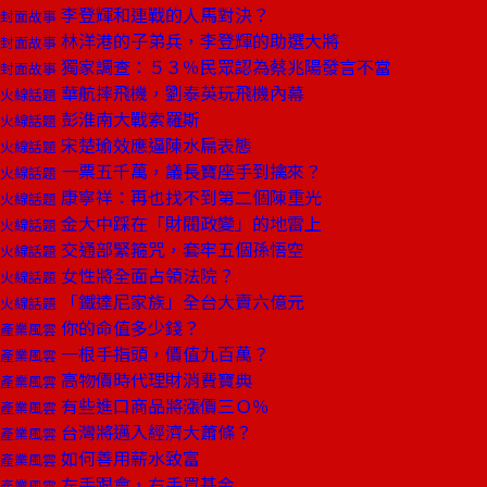
李登輝和連戰的人馬對決？
封面故事
林洋港的子弟兵，李登輝的助選大將
封面故事
獨家調查：５３％民眾認為蔡兆陽發言不當
封面故事
華航摔飛機，劉泰英玩飛機內幕
火線話題
彭淮南大戰索羅斯
火線話題
宋楚瑜效應逼陳水扁表態
火線話題
一票五千萬，議長寶座手到擒來？
火線話題
康寧祥：再也找不到第二個陳重光
火線話題
金大中踩在「財閥政變」的地雷上
火線話題
交通部緊箍咒，套牢五個孫悟空
火線話題
女性將全面占領法院？
火線話題
「鐵達尼家族」全台大賣六億元
火線話題
你的命值多少錢？
產業風雲
一根手指頭，價值九百萬？
產業風雲
高物價時代理財消費寶典
產業風雲
有些進口商品將漲價三Ｏ％
產業風雲
台灣將邁入經濟大蕭條？
產業風雲
如何善用薪水致富
產業風雲
左手跟會，右手買基金
產業風雲