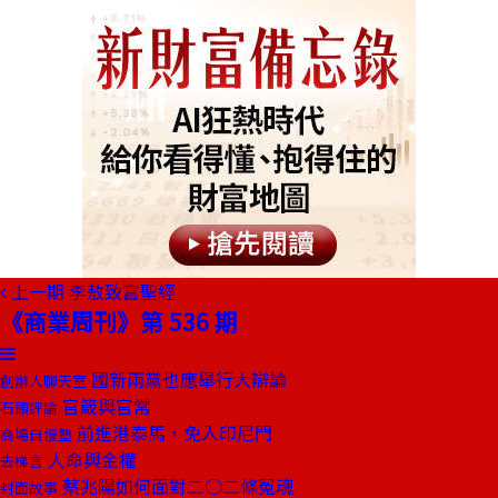
上一期
李敖致富聖經
《商業周刊》第 536 期
國新兩黨也應舉行大辯論
創辦人聊天室
官箴與官常
石頭評論
前進港泰馬，免入印尼門
商場自慢塾
人命與金權
去梯言
蔡兆陽如何面對二○二條冤魂
封面故事