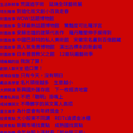
荒誕造字術 延燒全球藝術展
生活新鮮事
到迪化街文創小百貨走春
特別報導
WOW!話題博物館
封面故事
全球最熱話題博物館 驚豔度可比羅浮宮
封面故事
安藤忠雄的建築代表作 羅丹雕塑伸手摸得到
封面故事
中國巴菲特的私人美術館 宋徽宗名畫到百億館藏
封面故事
高人氣免費博物館 演出古標本的新劇場
封面故事
日本普普教父之館 12島玩遍藝術季
封面故事
我說了算！
總編輯的話
造口業！
創辦人聊天室
只有今天，沒有明日
商場自慢塾
名片頭銜越多 生意越小
戴店長學堂
新興國外匯存底 下一枚經濟地雷
大師開講
不把「聰明」掛嘴上
教養私房話
不帶髒字的英文罵人高招
戒掉爛英文
為什麼會有年終獎金？
童言識李
大小股東不同調 REITs淪資金冰櫃
投資焦點
新興市場找賣點 成熟國找買點
投資焦點
今年台股上漲就看「郭台銘三箭」
焦點新聞