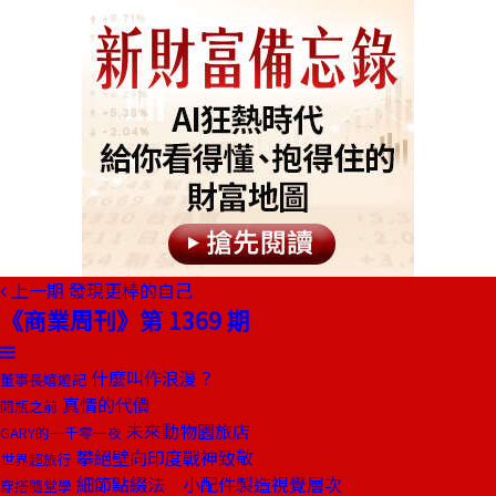
上一期
發現更棒的自己
《商業周刊》第 1369 期
什麼叫作浪漫？
董事長嬉遊記
真情的代價
開瓶之前
未來動物園旅店
GARY的一千零一夜
攀絕壁向印度戰神致敬
世界超旅行
細節點綴法 小配件製造視覺層次
穿搭隨堂學