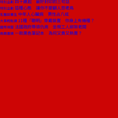
四十歲起 最好封印的三句話
特別企劃
這種心態 讓你不變顧人怨老鳥
特別企劃
中年人心臟病 男性占八成
名醫談養生
11種「聰明」穿戴裝置 你身上有幾種？
大事輕鬆讀
法國政府帶領仇商 坐視工人綁架老闆
國際視窗
一款黑色筆記本 為何又貴又熱賣？
商周書摘