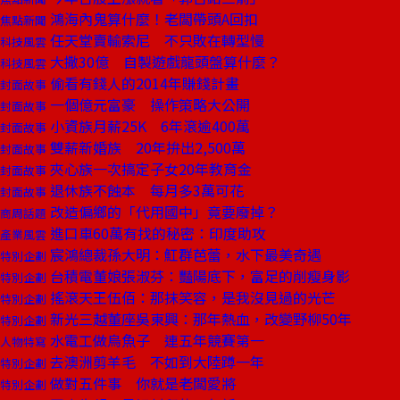
鴻海內鬼算什麼！老闆帶頭A回扣
焦點新聞
任天堂賣輸索尼 不只敗在轉型慢
科技風雲
大撒30億 自製遊戲龍頭盤算什麼？
科技風雲
偷看有錢人的2014年賺錢計畫
封面故事
一個億元富豪 操作策略大公開
封面故事
小資族月薪25K 6年滾逾400萬
封面故事
雙薪新婚族 20年拚出2,500萬
封面故事
夾心族一次搞定子女20年教育金
封面故事
退休族不蝕本 每月多3萬可花
封面故事
改造偏鄉的「代用國中」竟要廢掉？
商周話題
進口車60萬有找的秘密：印度助攻
產業風雲
宸鴻總裁孫大明：魟群芭蕾，水下最美奇遇
特別企劃
台積電董娘張淑芬：豔陽底下，富足的削瘦身影
特別企劃
搖滾天王伍佰：那抹笑容，是我沒見過的光芒
特別企劃
新光三越董座吳東興：那年熱血，改變野柳50年
特別企劃
水電工做烏魚子 連五年競賽第一
人物特寫
去澳洲剪羊毛 不如到大陸蹲一年
特別企劃
做對五件事 你就是老闆愛將
特別企劃