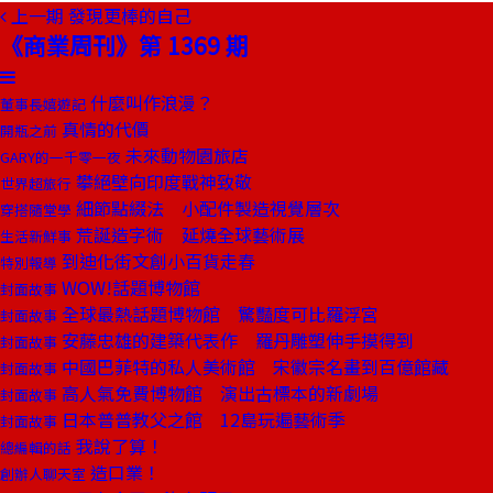
上一期
發現更棒的自己
《商業周刊》第 1369 期
什麼叫作浪漫？
董事長嬉遊記
真情的代價
開瓶之前
未來動物園旅店
GARY的一千零一夜
攀絕壁向印度戰神致敬
世界超旅行
細節點綴法 小配件製造視覺層次
穿搭隨堂學
荒誕造字術 延燒全球藝術展
生活新鮮事
到迪化街文創小百貨走春
特別報導
WOW!話題博物館
封面故事
全球最熱話題博物館 驚豔度可比羅浮宮
封面故事
安藤忠雄的建築代表作 羅丹雕塑伸手摸得到
封面故事
中國巴菲特的私人美術館 宋徽宗名畫到百億館藏
封面故事
高人氣免費博物館 演出古標本的新劇場
封面故事
日本普普教父之館 12島玩遍藝術季
封面故事
我說了算！
總編輯的話
造口業！
創辦人聊天室