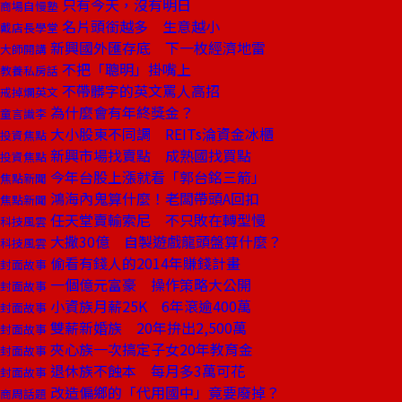
只有今天，沒有明日
商場自慢塾
名片頭銜越多 生意越小
戴店長學堂
新興國外匯存底 下一枚經濟地雷
大師開講
不把「聰明」掛嘴上
教養私房話
不帶髒字的英文罵人高招
戒掉爛英文
為什麼會有年終獎金？
童言識李
大小股東不同調 REITs淪資金冰櫃
投資焦點
新興市場找賣點 成熟國找買點
投資焦點
今年台股上漲就看「郭台銘三箭」
焦點新聞
鴻海內鬼算什麼！老闆帶頭A回扣
焦點新聞
任天堂賣輸索尼 不只敗在轉型慢
科技風雲
大撒30億 自製遊戲龍頭盤算什麼？
科技風雲
偷看有錢人的2014年賺錢計畫
封面故事
一個億元富豪 操作策略大公開
封面故事
小資族月薪25K 6年滾逾400萬
封面故事
雙薪新婚族 20年拚出2,500萬
封面故事
夾心族一次搞定子女20年教育金
封面故事
退休族不蝕本 每月多3萬可花
封面故事
改造偏鄉的「代用國中」竟要廢掉？
商周話題