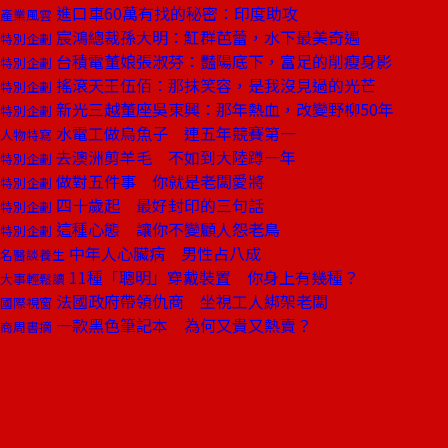
進口車60萬有找的秘密：印度助攻
產業風雲
宸鴻總裁孫大明：魟群芭蕾，水下最美奇遇
特別企劃
台積電董娘張淑芬：豔陽底下，富足的削瘦身影
特別企劃
搖滾天王伍佰：那抹笑容，是我沒見過的光芒
特別企劃
新光三越董座吳東興：那年熱血，改變野柳50年
特別企劃
水電工做烏魚子 連五年競賽第一
人物特寫
去澳洲剪羊毛 不如到大陸蹲一年
特別企劃
做對五件事 你就是老闆愛將
特別企劃
四十歲起 最好封印的三句話
特別企劃
這種心態 讓你不變顧人怨老鳥
特別企劃
中年人心臟病 男性占八成
名醫談養生
11種「聰明」穿戴裝置 你身上有幾種？
大事輕鬆讀
法國政府帶領仇商 坐視工人綁架老闆
國際視窗
一款黑色筆記本 為何又貴又熱賣？
商周書摘