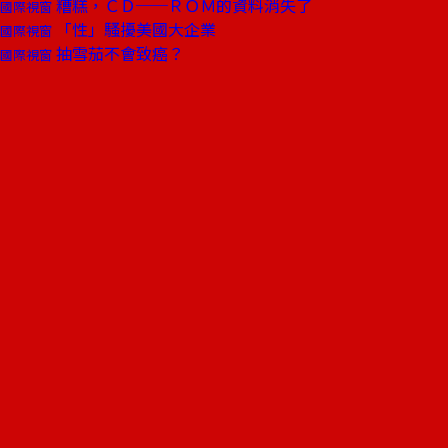
糟糕，ＣＤ──ＲＯＭ的資料消失了
國際視窗
「性」騷擾美國大企業
國際視窗
抽雪茄不會致癌？
國際視窗