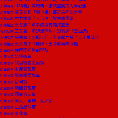
「特務」識時務，張政富變成尤清心腹
人物特寫
黃義交和「何小姐」都是這裡的常客
產業風雲
中共準備了三百億「壞帳準備金」
大陸焦點
王令麟：章孝嚴沒有向我施壓
火線話題
王又曾：不認識李敖，沒看過「黑白講」
火線話題
張煦華：農曆年前，王令麟才發了二十萬獎金
火線話題
王又曾下令攤牌，王令麟再陷兩難
火線話題
你所不知道的李敖
封面故事
賺錢術篇
封面故事
致富機會主義篇
封面故事
財產管理篇
封面故事
與富豪周旋篇
封面故事
官司篇
封面故事
時間管理篇
封面故事
讀書方法篇
封面故事
男人「管理」女人篇
封面故事
生活品味篇
封面故事
身後篇
封面故事