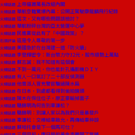
上帝逼蕭萬長改組內閣
火線話題
華航空難驚爆內幕：公開正駕駛康龍麟飛行紀錄
火線話題
這次，又有哪些問題該檢討？
火線話題
華航粉碎台灣的亞太營運中心夢
火線話題
民進黨從此有了「中國政策」？
火線話題
這是令人尊敬的第一步
石頭評論
美國急於在台灣建一道「防火牆」
火線話題
李登輝密令：新台幣力守32元，股市順勢上萬點
火線話題
蘇志誠：我不知道有這個會
火線話題
不到一萬元，你也能針孔攝影機ＤＩＹ
火線話題
有人一口氣訂了二十部反偵測器
火線話題
他曾派人冒充警官騙過陳水扁
火線話題
在日本，到處都看得到偷拍鏡頭
火線話題
陳木在保住位子，廖正豪輸掉面子
火線話題
駱錦明為何告別辜濂松？
火線話題
駱錦明：別讓人家以為我們只是暴發戶
火線話題
辜濂松：交棒給辜啟允，再傳給辜仲諒
火線話題
蘇哈托會是下一個馬可仕？
火線話題
三個月前，唐日榮的黃金車離開了當鋪
火線話題