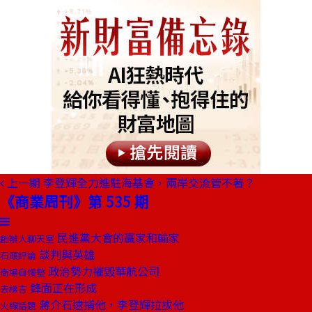
上一期
李登輝全力進駐海基會，兩岸交流管不著？
《商業周刊》第 535 期
民進黨大會的贏家和輸家
創辦人聊天室
談判與英雄
石頭評論
政治勢力摧毀華航公司
商場自慢塾
鋒面正在形成
去梯言
蔣介石逮捕他，李登輝拉拔他
火線話題