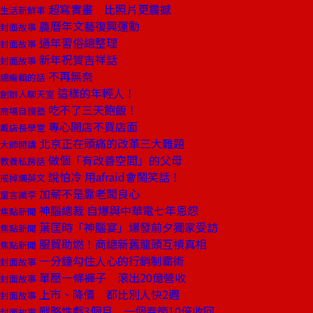
超寫實畫 比照片更震撼
生活新鮮事
農曆年文藝復興運動
封面故事
過年習俗總整理
封面故事
新年祝賀吉祥話
封面故事
不再無奈
總編輯的話
這樣的年輕人！
創辦人聊天室
吃不了三天飽飯！
商場自慢塾
專心開店不買店面
戴店長學堂
北京正在頭痛的改革三大難題
大師開講
做個「有改善空間」的父母
教養私房話
說怕冷 用afraid會鬧笑話！
戒掉爛英文
加薪不是靠老闆良心
童言識李
神腦總裁 自爆與中華電七年恩怨
焦點新聞
葉匡時「神腦宴」爆發前夕獨家受訪
焦點新聞
服貿助燃！商總新舊龍頭互槓真相
焦點新聞
一分鐘勾住人心的行銷制霸術
封面故事
單壓一條褲子 滾出20億營收
封面故事
上市、降價 都比別人快2週
封面故事
戰略性虧3個月 一個春節10倍收回
封面故事