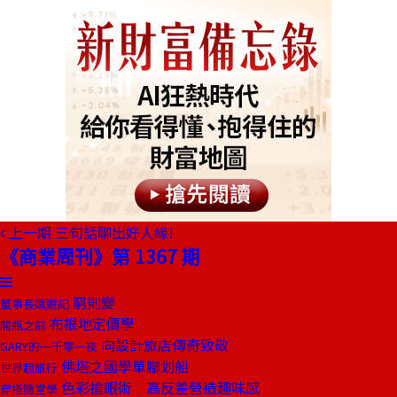
上一期
三句話聊出好人緣!
《商業周刊》第 1367 期
窮則變
董事長嬉遊記
布根地定價學
開瓶之前
向設計旅店傳奇致敬
GARY的一千零一夜
佛塔之國學單腳划船
世界超旅行
色彩搶眼術 高反差營造趣味感
穿搭隨堂學