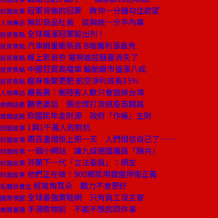
冠軍背後的冠軍 教你一分鐘勾住欲望
封面故事
無印良品社長 談與統一分手內幕
人物專訪
全球飆漲冠軍股出列！
投資焦點
汽車銷量衝新高 B咖獲利漲最兇
投資焦點
線上影音夯 電視遙控器要消失了
投資焦點
中國狂買高檔車 輪胎廠市值漲八成
投資焦點
瘦身後變更肥 航空淨利成長35％
投資焦點
嚴長壽：衝陸客人數只會毀掉台灣
人物專訪
聽老婆話 張忠謀打流感疫苗闢謠
商周話題
砍國民年金財源 政府「作帳」生財
商周話題
1與1千萬人的對抗
封面故事
兩百盞燈掛上那一天 人們相信自己了……
封面故事
一個小網站 讓九成德國議員「踹共」
封面故事
芬蘭下一代「立法委員」：網友
封面故事
他們正在做！900鄉民用鍵盤捍衛正義
封面故事
經常掏耳朵 聽力不會更好
名醫談養生
全球最強賣鞋網 只有員工沒主管
國際視窗
手滑敗物前 不能不想的四件事
商周書摘