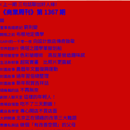
上一期
三句話聊出好人緣!
《商業周刊》第 1367 期
窮則變
董事長嬉遊記
布根地定價學
開瓶之前
向設計旅店傳奇致敬
GARY的一千零一夜
佛塔之國學單腳划船
世界超旅行
色彩搶眼術 高反差營造趣味感
穿搭隨堂學
超寫實畫 比照片更震撼
生活新鮮事
農曆年文藝復興運動
封面故事
過年習俗總整理
封面故事
新年祝賀吉祥話
封面故事
不再無奈
總編輯的話
這樣的年輕人！
創辦人聊天室
吃不了三天飽飯！
商場自慢塾
專心開店不買店面
戴店長學堂
北京正在頭痛的改革三大難題
大師開講
做個「有改善空間」的父母
教養私房話