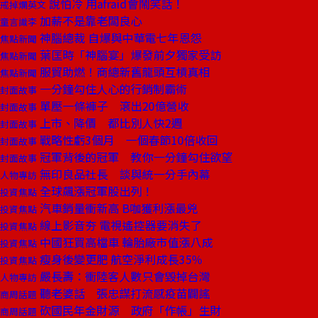
說怕冷 用afraid會鬧笑話！
戒掉爛英文
加薪不是靠老闆良心
童言識李
神腦總裁 自爆與中華電七年恩怨
焦點新聞
葉匡時「神腦宴」爆發前夕獨家受訪
焦點新聞
服貿助燃！商總新舊龍頭互槓真相
焦點新聞
一分鐘勾住人心的行銷制霸術
封面故事
單壓一條褲子 滾出20億營收
封面故事
上市、降價 都比別人快2週
封面故事
戰略性虧3個月 一個春節10倍收回
封面故事
冠軍背後的冠軍 教你一分鐘勾住欲望
封面故事
無印良品社長 談與統一分手內幕
人物專訪
全球飆漲冠軍股出列！
投資焦點
汽車銷量衝新高 B咖獲利漲最兇
投資焦點
線上影音夯 電視遙控器要消失了
投資焦點
中國狂買高檔車 輪胎廠市值漲八成
投資焦點
瘦身後變更肥 航空淨利成長35％
投資焦點
嚴長壽：衝陸客人數只會毀掉台灣
人物專訪
聽老婆話 張忠謀打流感疫苗闢謠
商周話題
砍國民年金財源 政府「作帳」生財
商周話題