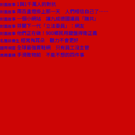
1與1千萬人的對抗
封面故事
兩百盞燈掛上那一天 人們相信自己了……
封面故事
一個小網站 讓九成德國議員「踹共」
封面故事
芬蘭下一代「立法委員」：網友
封面故事
他們正在做！900鄉民用鍵盤捍衛正義
封面故事
經常掏耳朵 聽力不會更好
名醫談養生
全球最強賣鞋網 只有員工沒主管
國際視窗
手滑敗物前 不能不想的四件事
商周書摘