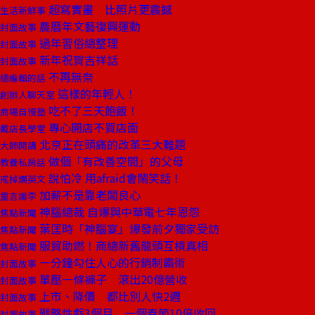
超寫實畫 比照片更震撼
生活新鮮事
農曆年文藝復興運動
封面故事
過年習俗總整理
封面故事
新年祝賀吉祥話
封面故事
不再無奈
總編輯的話
這樣的年輕人！
創辦人聊天室
吃不了三天飽飯！
商場自慢塾
專心開店不買店面
戴店長學堂
北京正在頭痛的改革三大難題
大師開講
做個「有改善空間」的父母
教養私房話
說怕冷 用afraid會鬧笑話！
戒掉爛英文
加薪不是靠老闆良心
童言識李
神腦總裁 自爆與中華電七年恩怨
焦點新聞
葉匡時「神腦宴」爆發前夕獨家受訪
焦點新聞
服貿助燃！商總新舊龍頭互槓真相
焦點新聞
一分鐘勾住人心的行銷制霸術
封面故事
單壓一條褲子 滾出20億營收
封面故事
上市、降價 都比別人快2週
封面故事
戰略性虧3個月 一個春節10倍收回
封面故事