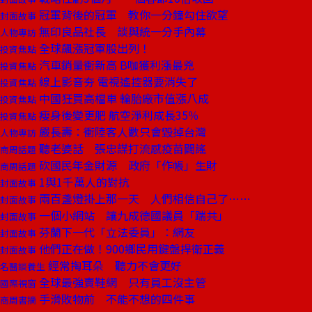
冠軍背後的冠軍 教你一分鐘勾住欲望
封面故事
無印良品社長 談與統一分手內幕
人物專訪
全球飆漲冠軍股出列！
投資焦點
汽車銷量衝新高 B咖獲利漲最兇
投資焦點
線上影音夯 電視遙控器要消失了
投資焦點
中國狂買高檔車 輪胎廠市值漲八成
投資焦點
瘦身後變更肥 航空淨利成長35％
投資焦點
嚴長壽：衝陸客人數只會毀掉台灣
人物專訪
聽老婆話 張忠謀打流感疫苗闢謠
商周話題
砍國民年金財源 政府「作帳」生財
商周話題
1與1千萬人的對抗
封面故事
兩百盞燈掛上那一天 人們相信自己了……
封面故事
一個小網站 讓九成德國議員「踹共」
封面故事
芬蘭下一代「立法委員」：網友
封面故事
他們正在做！900鄉民用鍵盤捍衛正義
封面故事
經常掏耳朵 聽力不會更好
名醫談養生
全球最強賣鞋網 只有員工沒主管
國際視窗
手滑敗物前 不能不想的四件事
商周書摘