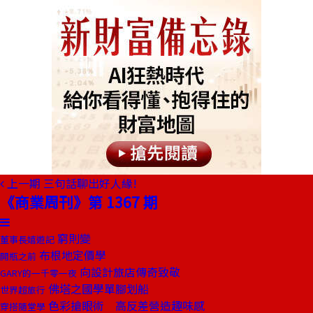
上一期
三句話聊出好人緣!
《商業周刊》第 1367 期
窮則變
董事長嬉遊記
布根地定價學
開瓶之前
向設計旅店傳奇致敬
GARY的一千零一夜
佛塔之國學單腳划船
世界超旅行
色彩搶眼術 高反差營造趣味感
穿搭隨堂學