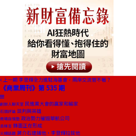
上一期
李登輝全力進駐海基會，兩岸交流管不著？
《商業周刊》第 535 期
民進黨大會的贏家和輸家
創辦人聊天室
談判與英雄
石頭評論
政治勢力摧毀華航公司
商場自慢塾
鋒面正在形成
去梯言
蔣介石逮捕他，李登輝拉拔他
火線話題