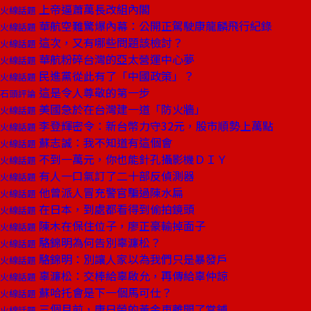
上帝逼蕭萬長改組內閣
火線話題
華航空難驚爆內幕：公開正駕駛康龍麟飛行紀錄
火線話題
這次，又有哪些問題該檢討？
火線話題
華航粉碎台灣的亞太營運中心夢
火線話題
民進黨從此有了「中國政策」？
火線話題
這是令人尊敬的第一步
石頭評論
美國急於在台灣建一道「防火牆」
火線話題
李登輝密令：新台幣力守32元，股市順勢上萬點
火線話題
蘇志誠：我不知道有這個會
火線話題
不到一萬元，你也能針孔攝影機ＤＩＹ
火線話題
有人一口氣訂了二十部反偵測器
火線話題
他曾派人冒充警官騙過陳水扁
火線話題
在日本，到處都看得到偷拍鏡頭
火線話題
陳木在保住位子，廖正豪輸掉面子
火線話題
駱錦明為何告別辜濂松？
火線話題
駱錦明：別讓人家以為我們只是暴發戶
火線話題
辜濂松：交棒給辜啟允，再傳給辜仲諒
火線話題
蘇哈托會是下一個馬可仕？
火線話題
三個月前，唐日榮的黃金車離開了當鋪
火線話題