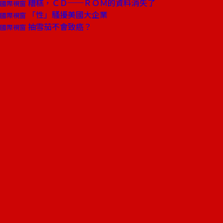
糟糕，ＣＤ──ＲＯＭ的資料消失了
國際視窗
「性」騷擾美國大企業
國際視窗
抽雪茄不會致癌？
國際視窗