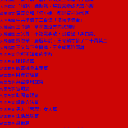
「特務」識時務，張政富變成尤清心腹
人物特寫
黃義交和「何小姐」都是這裡的常客
產業風雲
中共準備了三百億「壞帳準備金」
大陸焦點
王令麟：章孝嚴沒有向我施壓
火線話題
王又曾：不認識李敖，沒看過「黑白講」
火線話題
張煦華：農曆年前，王令麟才發了二十萬獎金
火線話題
王又曾下令攤牌，王令麟再陷兩難
火線話題
你所不知道的李敖
封面故事
賺錢術篇
封面故事
致富機會主義篇
封面故事
財產管理篇
封面故事
與富豪周旋篇
封面故事
官司篇
封面故事
時間管理篇
封面故事
讀書方法篇
封面故事
男人「管理」女人篇
封面故事
生活品味篇
封面故事
身後篇
封面故事