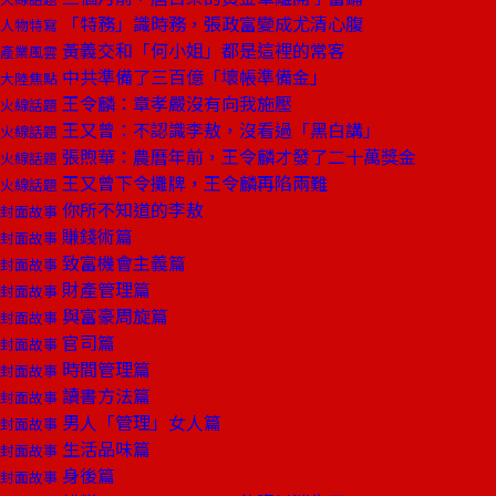
「特務」識時務，張政富變成尤清心腹
人物特寫
黃義交和「何小姐」都是這裡的常客
產業風雲
中共準備了三百億「壞帳準備金」
大陸焦點
王令麟：章孝嚴沒有向我施壓
火線話題
王又曾：不認識李敖，沒看過「黑白講」
火線話題
張煦華：農曆年前，王令麟才發了二十萬獎金
火線話題
王又曾下令攤牌，王令麟再陷兩難
火線話題
你所不知道的李敖
封面故事
賺錢術篇
封面故事
致富機會主義篇
封面故事
財產管理篇
封面故事
與富豪周旋篇
封面故事
官司篇
封面故事
時間管理篇
封面故事
讀書方法篇
封面故事
男人「管理」女人篇
封面故事
生活品味篇
封面故事
身後篇
封面故事