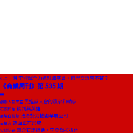
上一期
李登輝全力進駐海基會，兩岸交流管不著？
《商業周刊》第 535 期
民進黨大會的贏家和輸家
創辦人聊天室
談判與英雄
石頭評論
政治勢力摧毀華航公司
商場自慢塾
鋒面正在形成
去梯言
蔣介石逮捕他，李登輝拉拔他
火線話題