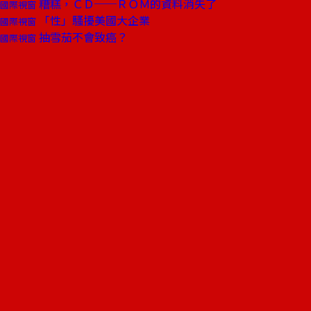
糟糕，ＣＤ──ＲＯＭ的資料消失了
國際視窗
「性」騷擾美國大企業
國際視窗
抽雪茄不會致癌？
國際視窗