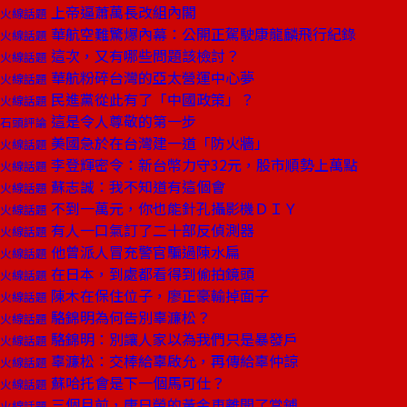
上帝逼蕭萬長改組內閣
火線話題
華航空難驚爆內幕：公開正駕駛康龍麟飛行紀錄
火線話題
這次，又有哪些問題該檢討？
火線話題
華航粉碎台灣的亞太營運中心夢
火線話題
民進黨從此有了「中國政策」？
火線話題
這是令人尊敬的第一步
石頭評論
美國急於在台灣建一道「防火牆」
火線話題
李登輝密令：新台幣力守32元，股市順勢上萬點
火線話題
蘇志誠：我不知道有這個會
火線話題
不到一萬元，你也能針孔攝影機ＤＩＹ
火線話題
有人一口氣訂了二十部反偵測器
火線話題
他曾派人冒充警官騙過陳水扁
火線話題
在日本，到處都看得到偷拍鏡頭
火線話題
陳木在保住位子，廖正豪輸掉面子
火線話題
駱錦明為何告別辜濂松？
火線話題
駱錦明：別讓人家以為我們只是暴發戶
火線話題
辜濂松：交棒給辜啟允，再傳給辜仲諒
火線話題
蘇哈托會是下一個馬可仕？
火線話題
三個月前，唐日榮的黃金車離開了當鋪
火線話題