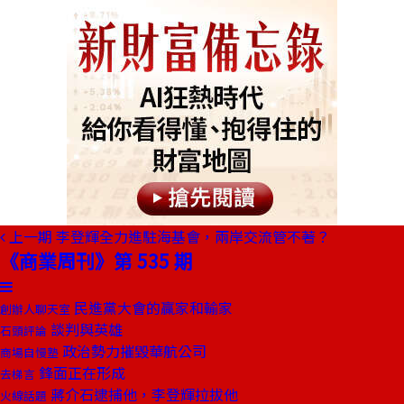
上一期
李登輝全力進駐海基會，兩岸交流管不著？
《商業周刊》第 535 期
民進黨大會的贏家和輸家
創辦人聊天室
談判與英雄
石頭評論
政治勢力摧毀華航公司
商場自慢塾
鋒面正在形成
去梯言
蔣介石逮捕他，李登輝拉拔他
火線話題