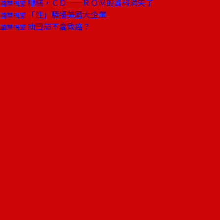
糟糕，ＣＤ──ＲＯＭ的資料消失了
國際視窗
「性」騷擾美國大企業
國際視窗
抽雪茄不會致癌？
國際視窗