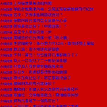
上帝逼蕭萬長改組內閣
火線話題
華航空難驚爆內幕：公開正駕駛康龍麟飛行紀錄
火線話題
這次，又有哪些問題該檢討？
火線話題
華航粉碎台灣的亞太營運中心夢
火線話題
民進黨從此有了「中國政策」？
火線話題
這是令人尊敬的第一步
石頭評論
美國急於在台灣建一道「防火牆」
火線話題
李登輝密令：新台幣力守32元，股市順勢上萬點
火線話題
蘇志誠：我不知道有這個會
火線話題
不到一萬元，你也能針孔攝影機ＤＩＹ
火線話題
有人一口氣訂了二十部反偵測器
火線話題
他曾派人冒充警官騙過陳水扁
火線話題
在日本，到處都看得到偷拍鏡頭
火線話題
陳木在保住位子，廖正豪輸掉面子
火線話題
駱錦明為何告別辜濂松？
火線話題
駱錦明：別讓人家以為我們只是暴發戶
火線話題
辜濂松：交棒給辜啟允，再傳給辜仲諒
火線話題
蘇哈托會是下一個馬可仕？
火線話題
三個月前，唐日榮的黃金車離開了當鋪
火線話題