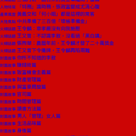
「特務」識時務，張政富變成尤清心腹
人物特寫
黃義交和「何小姐」都是這裡的常客
產業風雲
中共準備了三百億「壞帳準備金」
大陸焦點
王令麟：章孝嚴沒有向我施壓
火線話題
王又曾：不認識李敖，沒看過「黑白講」
火線話題
張煦華：農曆年前，王令麟才發了二十萬獎金
火線話題
王又曾下令攤牌，王令麟再陷兩難
火線話題
你所不知道的李敖
封面故事
賺錢術篇
封面故事
致富機會主義篇
封面故事
財產管理篇
封面故事
與富豪周旋篇
封面故事
官司篇
封面故事
時間管理篇
封面故事
讀書方法篇
封面故事
男人「管理」女人篇
封面故事
生活品味篇
封面故事
身後篇
封面故事