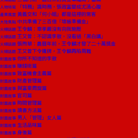
「特務」識時務，張政富變成尤清心腹
人物特寫
黃義交和「何小姐」都是這裡的常客
產業風雲
中共準備了三百億「壞帳準備金」
大陸焦點
王令麟：章孝嚴沒有向我施壓
火線話題
王又曾：不認識李敖，沒看過「黑白講」
火線話題
張煦華：農曆年前，王令麟才發了二十萬獎金
火線話題
王又曾下令攤牌，王令麟再陷兩難
火線話題
你所不知道的李敖
封面故事
賺錢術篇
封面故事
致富機會主義篇
封面故事
財產管理篇
封面故事
與富豪周旋篇
封面故事
官司篇
封面故事
時間管理篇
封面故事
讀書方法篇
封面故事
男人「管理」女人篇
封面故事
生活品味篇
封面故事
身後篇
封面故事