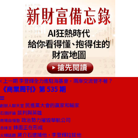
上一期
李登輝全力進駐海基會，兩岸交流管不著？
《商業周刊》第 535 期
民進黨大會的贏家和輸家
創辦人聊天室
談判與英雄
石頭評論
政治勢力摧毀華航公司
商場自慢塾
鋒面正在形成
去梯言
蔣介石逮捕他，李登輝拉拔他
火線話題