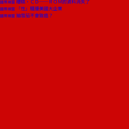
糟糕，ＣＤ──ＲＯＭ的資料消失了
國際視窗
「性」騷擾美國大企業
國際視窗
抽雪茄不會致癌？
國際視窗