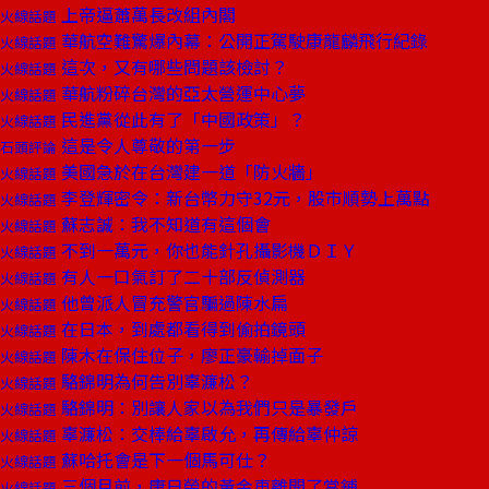
上帝逼蕭萬長改組內閣
火線話題
華航空難驚爆內幕：公開正駕駛康龍麟飛行紀錄
火線話題
這次，又有哪些問題該檢討？
火線話題
華航粉碎台灣的亞太營運中心夢
火線話題
民進黨從此有了「中國政策」？
火線話題
這是令人尊敬的第一步
石頭評論
美國急於在台灣建一道「防火牆」
火線話題
李登輝密令：新台幣力守32元，股市順勢上萬點
火線話題
蘇志誠：我不知道有這個會
火線話題
不到一萬元，你也能針孔攝影機ＤＩＹ
火線話題
有人一口氣訂了二十部反偵測器
火線話題
他曾派人冒充警官騙過陳水扁
火線話題
在日本，到處都看得到偷拍鏡頭
火線話題
陳木在保住位子，廖正豪輸掉面子
火線話題
駱錦明為何告別辜濂松？
火線話題
駱錦明：別讓人家以為我們只是暴發戶
火線話題
辜濂松：交棒給辜啟允，再傳給辜仲諒
火線話題
蘇哈托會是下一個馬可仕？
火線話題
三個月前，唐日榮的黃金車離開了當鋪
火線話題