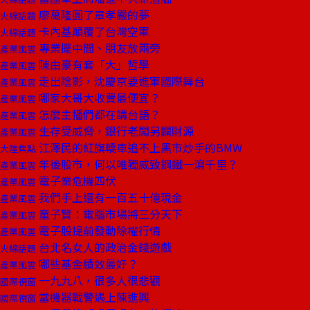
廖萬隆圓了章孝嚴的夢
火線話題
卡內基顛覆了台灣空軍
火線話題
專業擺中間、朋友放兩旁
產業風雲
陳由豪有套「大」哲學
產業風雲
走出陰影，沈慶京要進軍國際舞台
產業風雲
哪家大哥大收費最便宜？
產業風雲
怎麼主播們都在講台語？
產業風雲
生存受威脅，銀行老闆另闢財源
產業風雲
江澤民的紅旗轎車追不上黑市炒手的BMW
大陸焦點
年後股市，何以唯獨威致鋼鐵一瀉千里？
產業風雲
電子業危機四伏
產業風雲
我們手上還有一百五十億現金
產業風雲
童子賢：電腦市場將三分天下
產業風雲
電子股提前發動除權行情
產業風雲
台北名女人的政治金錢遊戲
火線話題
哪些基金績效最好？
產業風雲
一九九八，很多人很悲觀
國際視窗
當機器戰警遇上陳進興
國際視窗