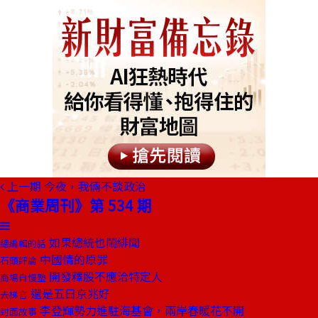
上一期
今夜，我倆不談政治
《商業周刊》第 534 期
如果總統也鬧緋聞
總編輯的話
中國情的原罪
石頭評論
開發釋股不應洽特定人
商場自慢塾
還是五日京兆好
去梯言
李登輝勢力進駐海基會，兩岸春暖花不開
封面故事