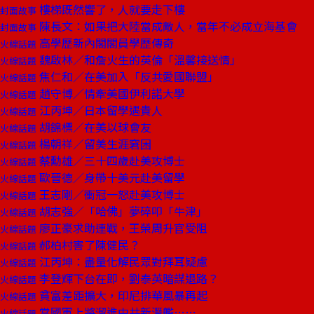
樓梯既然響了，人就要走下樓
封面故事
陳長文：如果把大陸當成敵人，當年不必成立海基會
封面故事
高學歷新內閣閣員學歷傳奇
火線話題
魏啟林／和詹火生的英倫「溫馨接送情」
火線話題
焦仁和／在美加入「反共愛國聯盟」
火線話題
趙守博／情牽美國伊利諾大學
火線話題
江丙坤／日本留學遇貴人
火線話題
胡錦標／在美以球會友
火線話題
楊朝祥／留美生涯窘困
火線話題
蔡勳雄／三十四歲赴美攻博士
火線話題
歐晉德／身帶十美元赴美留學
火線話題
王志剛／衝冠一怒赴美攻博士
火線話題
胡志強／「哈佛」夢碎叩「牛津」
火線話題
廖正豪求助連戰，王榮周升官受阻
火線話題
郝柏村害了陳健民？
火線話題
江丙坤：盡量化解民眾對拜耳疑慮
火線話題
李登輝下台在即，劉泰英暗謀退路？
火線話題
貧富差距擴大，印尼排華風暴再起
火線話題
當國軍上將溜進中共新潛艦……
火線話題