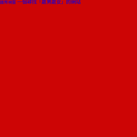
一個尋找「處男處女」的網站
國際視窗