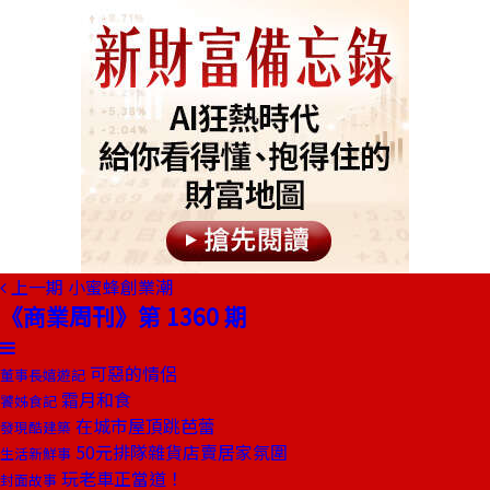
上一期
小蜜蜂創業潮
《商業周刊》第 1360 期
可惡的情侶
董事長嬉遊記
霜月和食
饕姊食記
在城市屋頂跳芭蕾
發現酷建築
50元排隊雜貨店賣居家氛圍
生活新鮮事
玩老車正當道！
封面故事