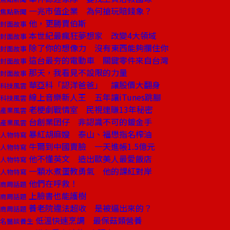
一兆市值企業 為何搶玩賠錢象？
焦點新聞
他，更勝賈伯斯
封面故事
本世紀最瘋狂夢想家 改變4大領域
封面故事
除了你的想像力 沒有東西能夠攔住你
封面故事
這台最夯的電動車 關鍵零件來自台灣
封面故事
那天，我看見不設限的力量
封面故事
華亞科「認洋爸爸」 讓股價大翻身
科技風雲
線上音樂新人王 五年讓iTunes跳腳
科技風雲
老梗劇戰情室 民視連賺13年秘密
產業風雲
台創業囝仔 非認識不可的鍍金手
產業風雲
暴紅胡麻嫂 泰山、福懋指名榨油
人物特寫
牛爾到中國賣臉 一天進帳1.5億元
人物特寫
他不懂英文 造出歐美人最愛飯店
人物特寫
一顆水煮蛋教勇氣 他的課紅對岸
人物特寫
他們在呼救！
商周話題
上臉書也能護樹
商周話題
養老院違法超收 是被逼出來的？
商周話題
低溫快速烹調 最保菇類營養
名醫談養生