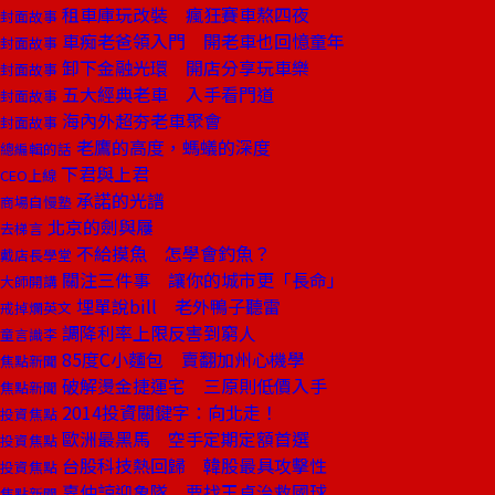
租車庫玩改裝 瘋狂賽車熬四夜
封面故事
車痴老爸領入門 開老車也回憶童年
封面故事
卸下金融光環 開店分享玩車樂
封面故事
五大經典老車 入手看門道
封面故事
海內外超夯老車聚會
封面故事
老鷹的高度，螞蟻的深度
總編輯的話
下君與上君
CEO上線
承諾的光譜
商場自慢塾
北京的劍與屨
去梯言
不給摸魚 怎學會釣魚？
戴店長學堂
關注三件事 讓你的城市更「長命」
大師開講
埋單說bill 老外鴨子聽雷
戒掉爛英文
調降利率上限反害到窮人
童言識李
85度C小麵包 賣翻加州心機學
焦點新聞
破解燙金捷運宅 三原則低價入手
焦點新聞
2014投資關鍵字：向北走！
投資焦點
歐洲最黑馬 空手定期定額首選
投資焦點
台股科技熱回歸 韓股最具攻擊性
投資焦點
辜仲諒迎象隊 要找王貞治救國球
焦點新聞