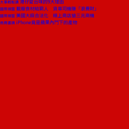
港仔愛台味的9大理由
大事輕鬆讀
載廢食材給窮人 貨車司機賺「浪費財」
國際視窗
美國大麻合法化 線上商店搶三兆商機
國際視窗
iPhone竟是蘋果內鬥下的產物
商周書摘