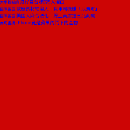
港仔愛台味的9大理由
大事輕鬆讀
載廢食材給窮人 貨車司機賺「浪費財」
國際視窗
美國大麻合法化 線上商店搶三兆商機
國際視窗
iPhone竟是蘋果內鬥下的產物
商周書摘