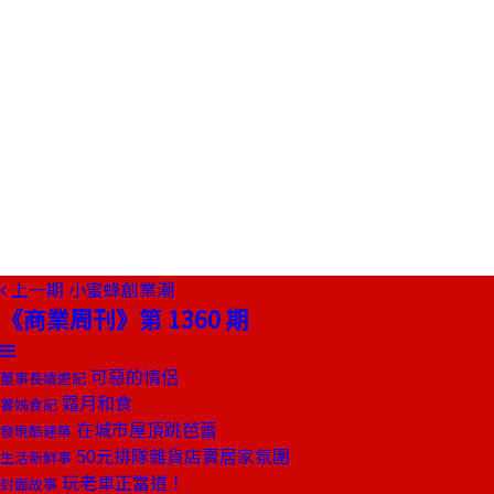
上一期
小蜜蜂創業潮
《商業周刊》第 1360 期
可惡的情侶
董事長嬉遊記
霜月和食
饕姊食記
在城市屋頂跳芭蕾
發現酷建築
50元排隊雜貨店賣居家氛圍
生活新鮮事
玩老車正當道！
封面故事