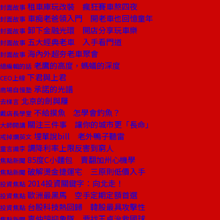
租車庫玩改裝 瘋狂賽車熬四夜
封面故事
車痴老爸領入門 開老車也回憶童年
封面故事
卸下金融光環 開店分享玩車樂
封面故事
五大經典老車 入手看門道
封面故事
海內外超夯老車聚會
封面故事
老鷹的高度，螞蟻的深度
總編輯的話
下君與上君
CEO上線
承諾的光譜
商場自慢塾
北京的劍與屨
去梯言
不給摸魚 怎學會釣魚？
戴店長學堂
關注三件事 讓你的城市更「長命」
大師開講
埋單說bill 老外鴨子聽雷
戒掉爛英文
調降利率上限反害到窮人
童言識李
85度C小麵包 賣翻加州心機學
焦點新聞
破解燙金捷運宅 三原則低價入手
焦點新聞
2014投資關鍵字：向北走！
投資焦點
歐洲最黑馬 空手定期定額首選
投資焦點
台股科技熱回歸 韓股最具攻擊性
投資焦點
辜仲諒迎象隊 要找王貞治救國球
焦點新聞