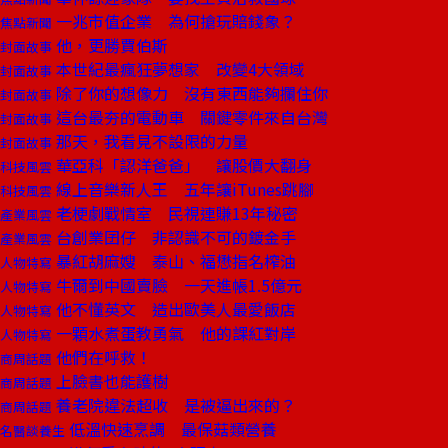
一兆市值企業 為何搶玩賠錢象？
焦點新聞
他，更勝賈伯斯
封面故事
本世紀最瘋狂夢想家 改變4大領域
封面故事
除了你的想像力 沒有東西能夠攔住你
封面故事
這台最夯的電動車 關鍵零件來自台灣
封面故事
那天，我看見不設限的力量
封面故事
華亞科「認洋爸爸」 讓股價大翻身
科技風雲
線上音樂新人王 五年讓iTunes跳腳
科技風雲
老梗劇戰情室 民視連賺13年秘密
產業風雲
台創業囝仔 非認識不可的鍍金手
產業風雲
暴紅胡麻嫂 泰山、福懋指名榨油
人物特寫
牛爾到中國賣臉 一天進帳1.5億元
人物特寫
他不懂英文 造出歐美人最愛飯店
人物特寫
一顆水煮蛋教勇氣 他的課紅對岸
人物特寫
他們在呼救！
商周話題
上臉書也能護樹
商周話題
養老院違法超收 是被逼出來的？
商周話題
低溫快速烹調 最保菇類營養
名醫談養生