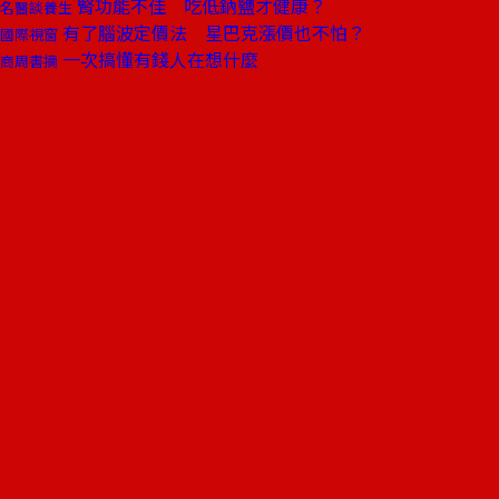
腎功能不佳 吃低鈉鹽才健康？
名醫談養生
有了腦波定價法 星巴克漲價也不怕？
國際視窗
一次搞懂有錢人在想什麼
商周書摘