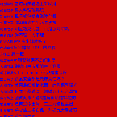
當時尚美鞋遇上3D列印
特別報導
男人料理輕鬆玩
封面故事
棍子麵包變身海陸全餐
封面故事
啤酒豬肉拌出水果沙拉
封面故事
明星巧克力醬 百搭派對甜點
封面故事
狗不理．人不理
編者的話
多少錢才夠？
創辦人聊天室
別錯過「她」的成長
商場自慢塾
贏一把
去梯言
職務輪調不是好制度
戴店長學堂
別讓自由市場論害了窮國
大師開講
bottom line不只是畫底線
戒掉爛英文
食品安全都是政府責任嗎？
童言識李
美國最紅當鋪老闆 銷售絕學曝光
人物特寫
日本金獎導演 戀戀九十年台灣情
人物特寫
國教亂象！錯3題竟輸給錯34題的
教育線上
建商逃命出清 三二九精銳盡出
地產風雲
房貸族三招自保 別碰九大警戒區
地產風雲
重新懂中國
封面故事