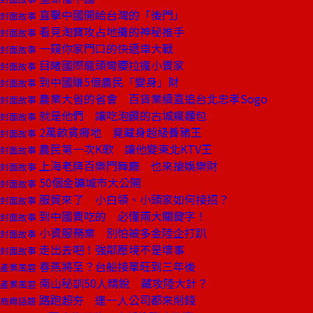
直擊中國開給台灣的「後門」
封面故事
看見淘寶攻占地攤的神秘推手
封面故事
一窺你家門口的快遞車大戰
封面故事
目睹國際龍頭彎腰拉攏小賣家
封面故事
到中國賺5億農民「變身」財
封面故事
農業大省的省會 百貨業績直追台北忠孝Sogo
封面故事
就是他們 讓吃泡饃的古城瘋麵包
封面故事
2萬畝貧瘠地 竟藏身超級養豬王
封面故事
農民第一次K歌 讓他變東北KTV王
封面故事
上海老牌百樂門舞廳 也來搶娛樂財
封面故事
50個金礦城市大公開
封面故事
服貿來了 小白領、小頭家如何接招？
封面故事
到中國賣吃的 必懂兩大關鍵字！
封面故事
小資服務業 別怕被多金陸企打趴
封面故事
走出去吧！強鄰壓境不是壞事
封面故事
春燕將至？台船接單旺到三年後
產業風雲
南山秘訓50人精銳 藏攻陸大計？
產業風雲
路跑超夯 連一人公司都來削錢
商周話題