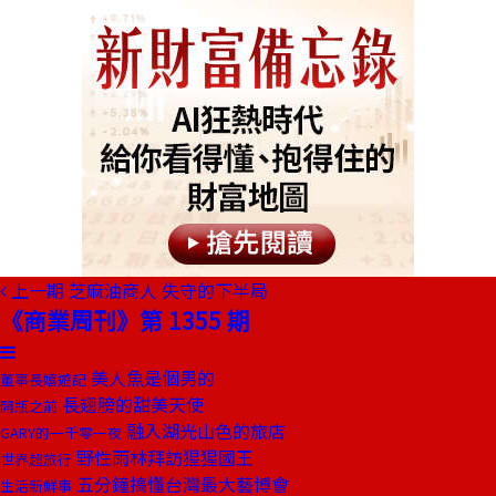
上一期
芝麻油商人 失守的下半局
《商業周刊》第 1355 期
美人魚是個男的
董事長嬉遊記
長翅膀的甜美天使
開瓶之前
融入湖光山色的旅店
GARY的一千零一夜
野性雨林拜訪猩猩國王
世界超旅行
五分鐘搞懂台灣最大藝博會
生活新鮮事