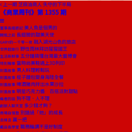
上一期
芝麻油商人 失守的下半局
《商業周刊》第 1355 期
美人魚是個男的
董事長嬉遊記
長翅膀的甜美天使
開瓶之前
融入湖光山色的旅店
GARY的一千零一夜
野性雨林拜訪猩猩國王
世界超旅行
五分鐘搞懂台灣最大藝博會
生活新鮮事
當時尚美鞋遇上3D列印
特別報導
男人料理輕鬆玩
封面故事
棍子麵包變身海陸全餐
封面故事
啤酒豬肉拌出水果沙拉
封面故事
明星巧克力醬 百搭派對甜點
封面故事
狗不理．人不理
編者的話
多少錢才夠？
創辦人聊天室
別錯過「她」的成長
商場自慢塾
贏一把
去梯言
職務輪調不是好制度
戴店長學堂