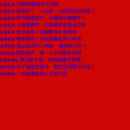
50個金礦城市大公開
封面故事
服貿來了 小白領、小頭家如何接招？
封面故事
到中國賣吃的 必懂兩大關鍵字！
封面故事
小資服務業 別怕被多金陸企打趴
封面故事
走出去吧！強鄰壓境不是壞事
封面故事
春燕將至？台船接單旺到三年後
產業風雲
南山秘訓50人精銳 藏攻陸大計？
產業風雲
路跑超夯 連一人公司都來削錢
商周話題
腎功能不佳 吃低鈉鹽才健康？
名醫談養生
有了腦波定價法 星巴克漲價也不怕？
國際視窗
一次搞懂有錢人在想什麼
商周書摘