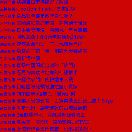
別讓自由市場論害了窮國
大師開講
bottom line不只是畫底線
戒掉爛英文
食品安全都是政府責任嗎？
童言識李
美國最紅當鋪老闆 銷售絕學曝光
人物特寫
日本金獎導演 戀戀九十年台灣情
人物特寫
國教亂象！錯3題竟輸給錯34題的
教育線上
建商逃命出清 三二九精銳盡出
地產風雲
房貸族三招自保 別碰九大警戒區
地產風雲
重新懂中國
封面故事
直擊中國開給台灣的「後門」
封面故事
看見淘寶攻占地攤的神秘推手
封面故事
一窺你家門口的快遞車大戰
封面故事
目睹國際龍頭彎腰拉攏小賣家
封面故事
到中國賺5億農民「變身」財
封面故事
農業大省的省會 百貨業績直追台北忠孝Sogo
封面故事
就是他們 讓吃泡饃的古城瘋麵包
封面故事
2萬畝貧瘠地 竟藏身超級養豬王
封面故事
農民第一次K歌 讓他變東北KTV王
封面故事
上海老牌百樂門舞廳 也來搶娛樂財
封面故事