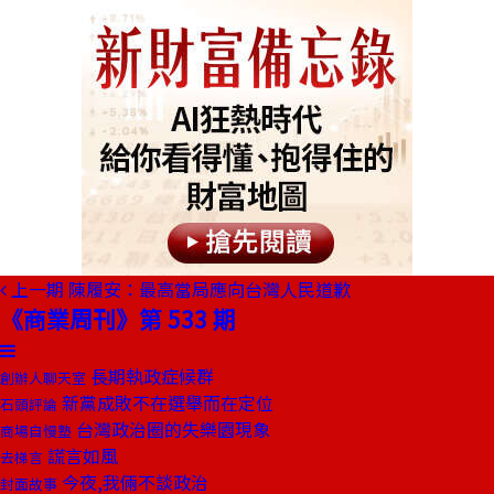
上一期
陳履安：最高當局應向台灣人民道歉
《商業周刊》第 533 期
長期執政症候群
創辦人聊天室
新黨成敗不在選舉而在定位
石頭評論
台灣政治圈的失樂園現象
商場自慢塾
謊言如風
去梯言
今夜,我倆不談政治
封面故事