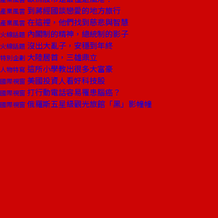
到蔣經國談戀愛的地方旅行
產業風雲
在這裡，他們找到慈悲與智慧
產業風雲
內閣制的精神，總統制的影子
火線話題
沒出大亂子，安穩到年終
火線話題
大陸居首，三雄鼎立
特別企劃
這所小學教出很多大富豪
人物特寫
美國投資人看好科技股
國際視窗
打行動電話容易罹患腦癌？
國際視窗
俄羅斯五星級觀光旅館「黑」影幢幢
國際視窗