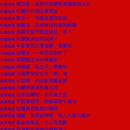
周玉蔻：我相信宋楚瑜會讓真相大白
封面故事
何麗玲有個立委男友
封面故事
鄭女士：他還是會回來的
封面故事
黃義交：宋省長沒有要我辭職
封面故事
黃義交能不能度過這一劫？
封面故事
宋楚瑜將如何抉擇？
封面故事
中非曾向台灣強索一億美元
火線話題
這種事，一味否認就好了
火線話題
暴風圈正向台灣逼近？
人物特寫
蔣緯國「私生子」鬧雙包
火線話題
法國男兒壯志在「商」場
火線話題
在這裡，你也能飛簷走壁
產業風雲
白蘭地要收拾舊山河
產業風雲
左手白蘭地，右手威士忌
產業風雲
不到兩個月，微軟募款千萬元
產業風雲
這種房貸能替你賺錢
產業風雲
儲蓄、投資加保險，每人只要三萬元
產業風雲
基金高配息，小心吃悶虧
產業風雲
歐洲股市是最佳避風港？
產業風雲