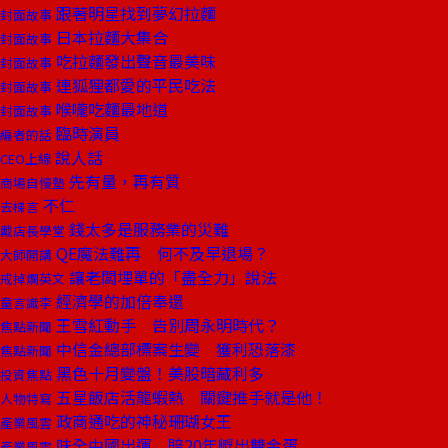
跟著明星找到夢幻拉麵
封面故事
日本拉麵大集合
封面故事
吃拉麵發出聲音最美味
封面故事
連狐狸都愛的平民吃法
封面故事
喉嚨吃麵最地道
封面故事
臨時演員
編者的話
說人話
CEO上線
先有量，再有質
商場自慢塾
不仁
去梯言
錢太多是服務業的災難
戴店長學堂
QE魔法難再 何不及早退場？
大師開講
讓老闆埋單的「盡全力」說法
戒掉爛英文
經濟學的加倍奉還
童言識李
王雪紅動手 告別周永明時代？
焦點新聞
中信金總部標案生變 獲利恐落漆
焦點新聞
黑色十月變盤！美股暗藏利多
投資焦點
五星飯店活龍蝦熱 關鍵推手就是他！
人物特寫
政商通吃的神秘珊瑚女王
產業風雲
味全中國出運 賠20年孵出雙金蛋
產業風雲