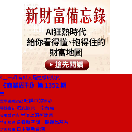
上一期
有錢人是這樣玩錢的
《商業周刊》第 1352 期
喧譁中的寧靜
董事長嬉遊記
港式飲茶 南台篇
饕姊食記
屋頂上的柯比意
發現酷建築
食養新空間 聽禪品茶香
特別報導
日本麵新食潮
封面故事