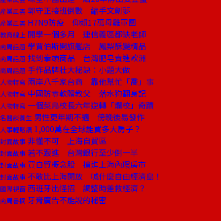
郭守正接班倒數 縮手文創夢
產業風雲
H7N9防疫 仰賴17萬母雞軍團
產業風雲
開學一個多月 連信義區都缺老師
教育線上
學賈伯斯開旗艦店 鳳梨酥變精品
商周話題
找到拳頭商品 台灣肥皂賣進歐洲
商周話題
手作品牌壯大秘訣：小題大做
商周話題
兩岸八千家台商 靠他幫忙「喬」事
人物特寫
中國防毒軟體教父 落水狗翻身記
人物特寫
一個菜鳥校長六年逆轉「爛校」奇蹟
人物特寫
男性更年期不適 傍晚後易發作
名醫談養生
1,000萬在全球能買多大房子？
大事輕鬆讀
非懂不可 上海自貿區
封面故事
若不跟進 台灣銀行至少倒一半
封面故事
買自貿概念股 搶進上海內環房市
封面故事
不敢比上海開放 喊什麼自由經濟島！
封面故事
西班牙出怪招 調整時差救經濟？
國際視窗
牙膏廣告不能說的秘密
商周書摘