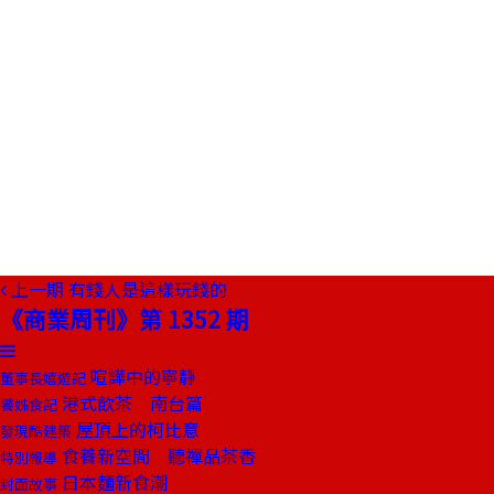
上一期
有錢人是這樣玩錢的
《商業周刊》第 1352 期
喧譁中的寧靜
董事長嬉遊記
港式飲茶 南台篇
饕姊食記
屋頂上的柯比意
發現酷建築
食養新空間 聽禪品茶香
特別報導
日本麵新食潮
封面故事