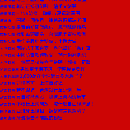
郭守正接班倒數 縮手文創夢
產業風雲
H7N9防疫 仰賴17萬母雞軍團
產業風雲
開學一個多月 連信義區都缺老師
教育線上
學賈伯斯開旗艦店 鳳梨酥變精品
商周話題
找到拳頭商品 台灣肥皂賣進歐洲
商周話題
手作品牌壯大秘訣：小題大做
商周話題
兩岸八千家台商 靠他幫忙「喬」事
人物特寫
中國防毒軟體教父 落水狗翻身記
人物特寫
一個菜鳥校長六年逆轉「爛校」奇蹟
人物特寫
男性更年期不適 傍晚後易發作
名醫談養生
1,000萬在全球能買多大房子？
大事輕鬆讀
非懂不可 上海自貿區
封面故事
若不跟進 台灣銀行至少倒一半
封面故事
買自貿概念股 搶進上海內環房市
封面故事
不敢比上海開放 喊什麼自由經濟島！
封面故事
西班牙出怪招 調整時差救經濟？
國際視窗
牙膏廣告不能說的秘密
商周書摘