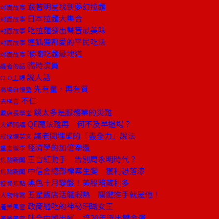
跟著明星找到夢幻拉麵
封面故事
日本拉麵大集合
封面故事
吃拉麵發出聲音最美味
封面故事
連狐狸都愛的平民吃法
封面故事
喉嚨吃麵最地道
封面故事
臨時演員
編者的話
說人話
CEO上線
先有量，再有質
商場自慢塾
不仁
去梯言
錢太多是服務業的災難
戴店長學堂
QE魔法難再 何不及早退場？
大師開講
讓老闆埋單的「盡全力」說法
戒掉爛英文
經濟學的加倍奉還
童言識李
王雪紅動手 告別周永明時代？
焦點新聞
中信金總部標案生變 獲利恐落漆
焦點新聞
黑色十月變盤！美股暗藏利多
投資焦點
五星飯店活龍蝦熱 關鍵推手就是他！
人物特寫
政商通吃的神秘珊瑚女王
產業風雲
味全中國出運 賠20年孵出雙金蛋
產業風雲