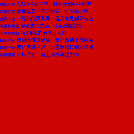
7,700坪蚊子館 就在木柵動物園旁
商周話題
素還真靠三招印鈔票 打敗郭台銘
商周話題
不是我的預測準 是我的見解最有趣
焦點人物
靠意志力戒菸 小心越抽越多！
名醫談養生
領8折薪的台灣女人們
大事輕鬆讀
亞洲經濟冷颼颼 當鋪熱到上市飆漲
國際視窗
兩位家庭主婦 改革美國校園垃圾餐
國際視窗
外科手術 竟上演奪魂鋸劇情
商周書摘