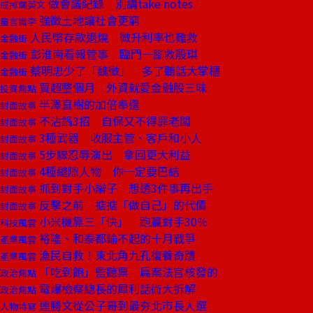
做會議紀錄 別講take notes
戒掉爛英文
強徵土地讓社會更窮
童言識李
人民幣存款退燒 微升利率也難救
金融街
彭淮南看報管事 臨門一腳救殷琪
金融街
蔡明忠少了「魏徵」 多了聽話大掌櫃
金融街
買超整個月 外資就愛金融股三味
投資焦點
半澤直樹的加倍奉還
封面故事
不沾鍋3招 自保又不得罪老闆
封面故事
3種武器 收服主管、客戶和小人
封面故事
5步驟忍辱演出 拿回更大利益
封面故事
4種縫隙人物 你一定要巴結
封面故事
抓到對手小辮子 想透3件事再出手
封面故事
反擊之前 掂掂「做自己」的代價
封面故事
小米機靠三「快」 跑贏對手30％
科技風雲
裕隆、和泰都輸不起的十月戰爭
產業風雲
漁民自救！東北角九孔復養奇蹟
產業風雲
「吃到飽」監聽票 扁案法官核發的
政治焦點
電爆檢察總長的犀利話術大拆解
政治焦點
連勝文從公子哥到最夯北市長人選
人物特寫