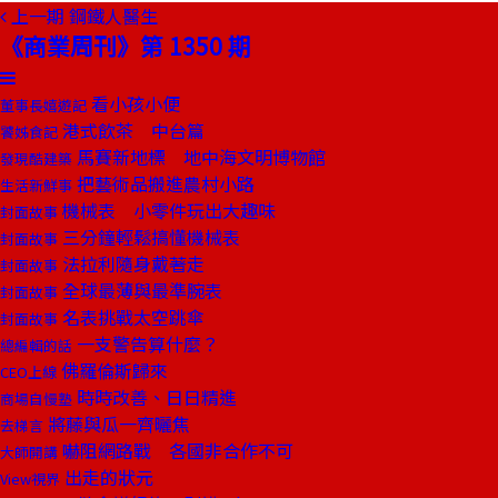
上一期
鋼鐵人醫生
《商業周刊》第 1350 期
看小孩小便
董事長嬉遊記
港式飲茶 中台篇
饕姊食記
馬賽新地標 地中海文明博物館
發現酷建築
把藝術品搬進農村小路
生活新鮮事
機械表 小零件玩出大趣味
封面故事
三分鐘輕鬆搞懂機械表
封面故事
法拉利隨身戴著走
封面故事
全球最薄與最準腕表
封面故事
名表挑戰太空跳傘
封面故事
一支警告算什麼？
總編輯的話
佛羅倫斯歸來
CEO上線
時時改善、日日精進
商場自慢塾
將藤與瓜一齊曬焦
去梯言
嚇阻網路戰 各國非合作不可
大師開講
出走的狀元
View視界