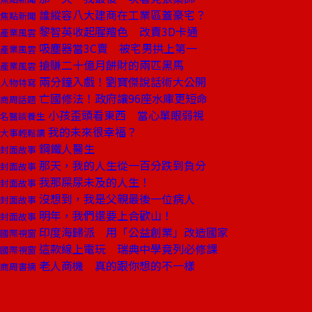
誰縱容八大建商在工業區蓋豪宅？
焦點新聞
黎智英收起腥羶色 改賣3D卡通
產業風雲
吸塵器當3C賣 被宅男拱上第一
產業風雲
搶賺二十億月餅財的兩匹黑馬
產業風雲
兩分鐘入戲！劉寶傑說話術大公開
人物特寫
亡國修法！政府讓96座水庫更短命
商周話題
小孩歪頭看東西 當心單眼弱視
名醫談養生
我的未來很幸福？
大事輕鬆讀
鋼鐵人醫生
封面故事
那天，我的人生從一百分跌到負分
封面故事
我那屎尿未及的人生！
封面故事
沒想到，我是父親最後一位病人
封面故事
明年，我們還要上合歡山！
封面故事
印度海歸派 用「公益創業」改造國家
國際視窗
這款線上電玩 瑞典中學竟列必修課
國際視窗
老人商機 真的跟你想的不一樣
商周書摘