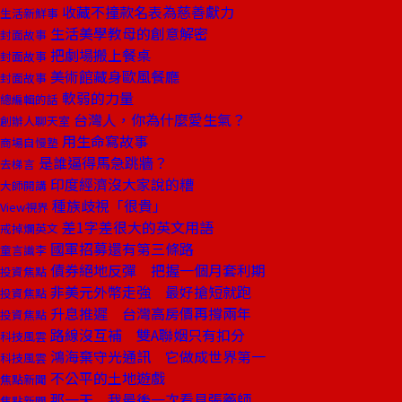
收藏不撞款名表為慈善獻力
生活新鮮事
生活美學教母的創意解密
封面故事
把劇場搬上餐桌
封面故事
美術館藏身歐風餐廳
封面故事
軟弱的力量
總編輯的話
台灣人，你為什麼愛生氣？
創辦人聊天室
用生命寫故事
商場自慢塾
是誰逼得馬急跳牆？
去梯言
印度經濟沒大家說的糟
大師開講
種族歧視「很貴」
View視界
差1字差很大的英文用語
戒掉爛英文
國軍招募還有第三條路
童言識李
債券絕地反彈 把握一個月套利期
投資焦點
非美元外幣走強 最好搶短就跑
投資焦點
升息推遲 台灣高房價再撐兩年
投資焦點
路線沒互補 雙A聯姻只有扣分
科技風雲
鴻海棄守光通訊 它做成世界第一
科技風雲
不公平的土地遊戲
焦點新聞
那一天 我最後一次看見張藥師
焦點新聞