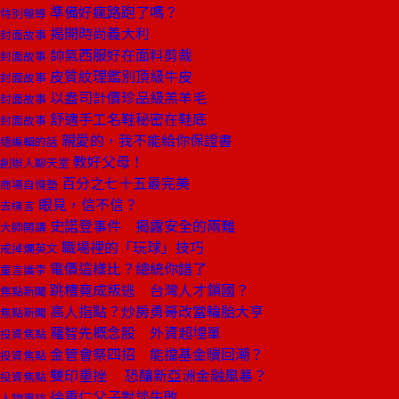
準備好瘋路跑了嗎？
特別報導
揭開時尚義大利
封面故事
帥氣西服好在面料剪裁
封面故事
皮質紋理鑑別頂級牛皮
封面故事
以盎司計價珍品級羔羊毛
封面故事
舒適手工名鞋秘密在鞋底
封面故事
親愛的，我不能給你保證書
總編輯的話
教好父母！
創辦人聊天室
百分之七十五最完美
商場自慢塾
眼見，信不信？
去梯言
史諾登事件 揭露安全的兩難
大師開講
職場裡的「玩球」技巧
戒掉爛英文
電價這樣比？總統你錯了
童言識李
跳槽竟成叛逃 台灣人才鎖國？
焦點新聞
高人指點？炒房勇哥改當輪胎大亨
焦點新聞
羅智先概念股 外資超埋單
投資焦點
金管會祭四招 能擋基金贖回潮？
投資焦點
雙印重挫 恐釀新亞洲金融風暴？
投資焦點
徐重仁父子對談失敗
人物專訪