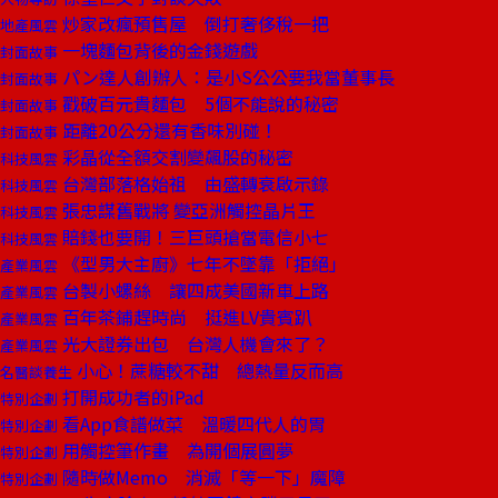
炒家改瘋預售屋 倒打奢侈稅一把
地產風雲
一塊麵包背後的金錢遊戲
封面故事
パン達人創辦人：是小S公公要我當董事長
封面故事
戳破百元貴麵包 5個不能說的秘密
封面故事
距離20公分還有香味別碰！
封面故事
彩晶從全額交割變飆股的秘密
科技風雲
台灣部落格始祖 由盛轉衰啟示錄
科技風雲
張忠謀舊戰將 變亞洲觸控晶片王
科技風雲
賠錢也要開！三巨頭搶當電信小七
科技風雲
《型男大主廚》七年不墜靠「拒絕」
產業風雲
台製小螺絲 讓四成美國新車上路
產業風雲
百年茶鋪趕時尚 挺進LV貴賓趴
產業風雲
光大證券出包 台灣人機會來了？
產業風雲
小心！蔗糖較不甜 總熱量反而高
名醫談養生
打開成功者的iPad
特別企劃
看App食譜做菜 溫暖四代人的胃
特別企劃
用觸控筆作畫 為開個展圓夢
特別企劃
隨時做Memo 消滅「等一下」魔障
特別企劃