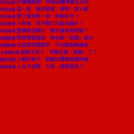
67歲瘋臉書 粉絲回饋率勝五月天
特別企劃
這一款 幫你管事、管時、管人脈
特別企劃
墾丁溼地第一排 即將失守？
特別報導
十年後 孩子開刀只能去國外！
特別報導
整頓教廷銀行 教宗還有第四箭？
特別報導
張榮發愛國貨 助台船「抗韓」成功
說聞解趣
太設章家開超市 不忘酸宿敵遠東
說聞解趣
蜜蜂不見了 早餐也變「無聊」了？
大事輕鬆讀
小蝦米對手 挑戰沃爾瑪低價防線
國際視窗
人生不設限 力克．胡哲回來了
商周書摘