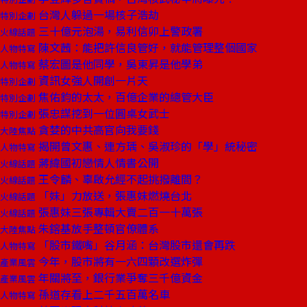
台灣人躲過一場核子浩劫
特別企劃
三十億元泡湯，易利信卯上警政署
火線話題
陳文茜：能把許信良管好，就能管理整個國家
人物特寫
蔡宏圖是他同學，吳東昇是他學弟
人物特寫
資訊女強人開創一片天
特別企劃
焦佑鈞的太太，百億企業的總管大臣
特別企劃
張忠謀挖到一位圓桌女武士
特別企劃
貪婪的中共高官向我要錢
大陸焦點
揭開曾文惠、連方瑀、吳淑珍的「學」統秘密
人物特寫
蔣緯國初戀情人情書公開
火線話題
王令麟、辜啟允經不起挑撥離間？
火線話題
「妹」力放送，張惠妹燃燒台北
火線話題
張惠妹三張專輯大賣二百一十萬張
火線話題
朱鎔基放手整頓官僚體系
大陸焦點
「股市鐵嘴」谷月涵：台灣股市還會再跌
人物特寫
今年，股市將有一六四顆改選炸彈
產業風雲
年關將至，銀行業爭奪三千億資金
產業風雲
孫道存看上二千五百萬名車
人物特寫