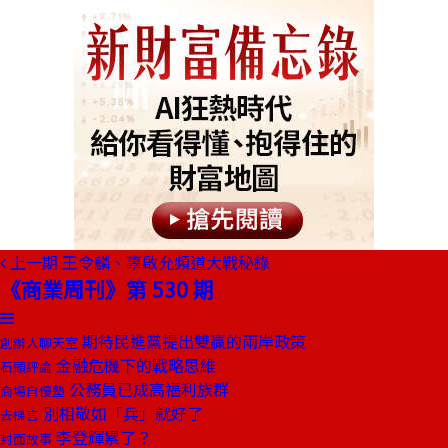
上一期
王令麟、辜啟允頻道大戰秘錄
《商業周刊》第 530 期
期待民進黨提出雙贏的兩岸政策
創辦人聊天室
金融危機下的戰略思維
石頭評論
公務員已成高福利族群
商場自慢塾
別相敬如「兵」就好了
去梯言
李登輝累了？
封面故事