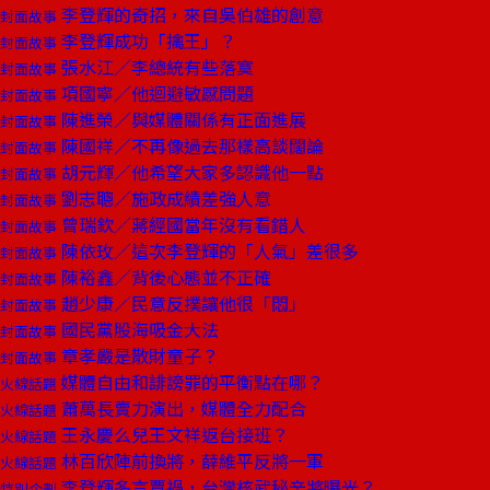
李登輝的奇招，來自吳伯雄的創意
封面故事
李登輝成功「擒王」？
封面故事
張水江／李總統有些落寞
封面故事
項國寧／他迴避敏感問題
封面故事
陳進榮／與媒體關係有正面進展
封面故事
陳國祥／不再像過去那樣高談闊論
封面故事
胡元輝／他希望大家多認識他一點
封面故事
劉志聰／施政成績差強人意
封面故事
曾瑞欽／蔣經國當年沒有看錯人
封面故事
陳依玫／這次李登輝的「人氣」差很多
封面故事
陳裕鑫／背後心態並不正確
封面故事
趙少康／民意反撲讓他很「悶」
封面故事
國民黨股海吸金大法
封面故事
章孝嚴是散財童子？
封面故事
媒體自由和誹謗罪的平衡點在哪？
火線話題
蕭萬長賣力演出，媒體全力配合
火線話題
王永慶么兒王文祥返台接班？
火線話題
林百欣陣前換將，薛維平反將一軍
火線話題
李登輝多言賈禍，台灣核武秘辛將曝光？
特別企劃