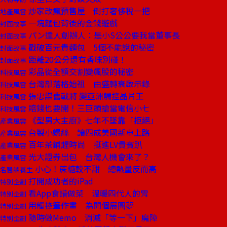
炒家改瘋預售屋 倒打奢侈稅一把
地產風雲
一塊麵包背後的金錢遊戲
封面故事
パン達人創辦人：是小S公公要我當董事長
封面故事
戳破百元貴麵包 5個不能說的秘密
封面故事
距離20公分還有香味別碰！
封面故事
彩晶從全額交割變飆股的秘密
科技風雲
台灣部落格始祖 由盛轉衰啟示錄
科技風雲
張忠謀舊戰將 變亞洲觸控晶片王
科技風雲
賠錢也要開！三巨頭搶當電信小七
科技風雲
《型男大主廚》七年不墜靠「拒絕」
產業風雲
台製小螺絲 讓四成美國新車上路
產業風雲
百年茶鋪趕時尚 挺進LV貴賓趴
產業風雲
光大證券出包 台灣人機會來了？
產業風雲
小心！蔗糖較不甜 總熱量反而高
名醫談養生
打開成功者的iPad
特別企劃
看App食譜做菜 溫暖四代人的胃
特別企劃
用觸控筆作畫 為開個展圓夢
特別企劃
隨時做Memo 消滅「等一下」魔障
特別企劃