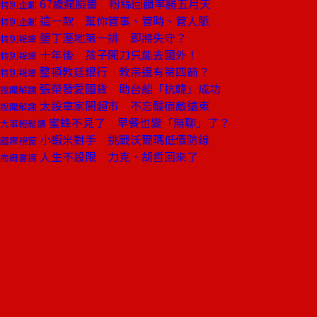
67歲瘋臉書 粉絲回饋率勝五月天
特別企劃
這一款 幫你管事、管時、管人脈
特別企劃
墾丁溼地第一排 即將失守？
特別報導
十年後 孩子開刀只能去國外！
特別報導
整頓教廷銀行 教宗還有第四箭？
特別報導
張榮發愛國貨 助台船「抗韓」成功
說聞解趣
太設章家開超市 不忘酸宿敵遠東
說聞解趣
蜜蜂不見了 早餐也變「無聊」了？
大事輕鬆讀
小蝦米對手 挑戰沃爾瑪低價防線
國際視窗
人生不設限 力克．胡哲回來了
商周書摘