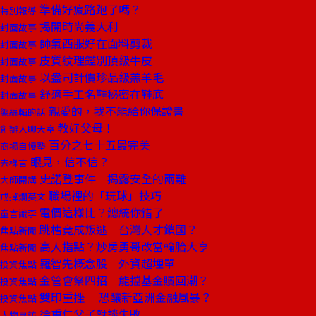
準備好瘋路跑了嗎？
特別報導
揭開時尚義大利
封面故事
帥氣西服好在面料剪裁
封面故事
皮質紋理鑑別頂級牛皮
封面故事
以盎司計價珍品級羔羊毛
封面故事
舒適手工名鞋秘密在鞋底
封面故事
親愛的，我不能給你保證書
總編輯的話
教好父母！
創辦人聊天室
百分之七十五最完美
商場自慢塾
眼見，信不信？
去梯言
史諾登事件 揭露安全的兩難
大師開講
職場裡的「玩球」技巧
戒掉爛英文
電價這樣比？總統你錯了
童言識李
跳槽竟成叛逃 台灣人才鎖國？
焦點新聞
高人指點？炒房勇哥改當輪胎大亨
焦點新聞
羅智先概念股 外資超埋單
投資焦點
金管會祭四招 能擋基金贖回潮？
投資焦點
雙印重挫 恐釀新亞洲金融風暴？
投資焦點
徐重仁父子對談失敗
人物專訪