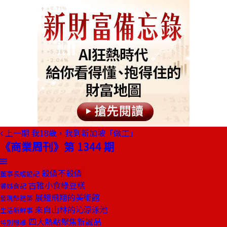
上一期
我18歲，我到新加坡「做工」
《商業周刊》第 1344 期
殺價不殺價
董事長嬉遊記
古雅小食綠豆糕
饕姊食記
展翅飛翔的美術館
發現酷建築
來自山林的沁涼泳池
生活新鮮事
四大熱點聚焦新誠品
特別報導