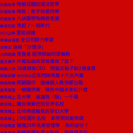
陶爸莊園的減法哲學
封面故事
陶爸：放手就是快樂
封面故事
六訣竅學陶媽修老屋
封面故事
想起了一個年代
編者的話
重拾胡適
CEO上線
全公司努力學習
商場自慢塾
換掉「沙悟淨」
去梯言
克魯曼 經濟辯論何須偏執
大師開講
示範區廠商資格誰說了算？
童言識李
38歲駭客CEO 用當兵點子創3億身價
焦點人物
momo百貨閃嫁微風十六天內幕
焦點新聞
照顧圓仔 連機器人教授都出動
焦點新聞
一樁購併案 預告中國未來紅什麼
產業風雲
念大學 竟讓我「賺」一千萬
教育線上
離台灣最近的世界名校
教育線上
比哈佛還難進的夢幻大學
教育線上
15所國外名校 拿學測就能申請
教育線上
聯強25年完美管理學 為何破功？
科技風雲
有線電視外資大脫逃 政府擋不住
產業風雲