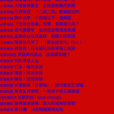
大陸電視霸主 正從面板雙虎跑票
人物專訪
外資新歡 「二高二低」藍籌股出列
投資焦點
散戶必學 三招搜出下一檔飆股
投資焦點
「生技台積電」股價 會再漲三成？
投資焦點
兩大關鍵字 造就這波霜淇淋熱潮
產業風雲
晶華挾台味洋品牌 另闢大陸戰線
產業風雲
晚熟世代來了 「郭台銘世代」Out！
人物專訪
就是他！日本最紅的揹黑鍋上班族
特別報導
搽錯美白產品 皮膚變更糟？
名醫談養生
我的洋蔥人生
封面故事
打底，嗆到流淚
封面故事
慢磨，熬出苦味
封面故事
轉型，迎接清甜
封面故事
郭董變身「公會咖」 歸功冤家王傳福
說聞解趣
吳清友真慷慨 一張椅子砸五萬維護
說聞解趣
吃飽別說 I have enough.
戒掉爛英文
指標產業落魄 義大利唱掏空悲歌
國際趨勢
我55歲 決定開始跑馬拉松
商周書摘