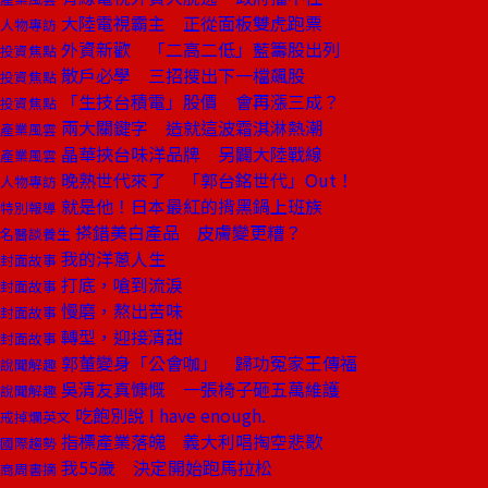
大陸電視霸主 正從面板雙虎跑票
人物專訪
外資新歡 「二高二低」藍籌股出列
投資焦點
散戶必學 三招搜出下一檔飆股
投資焦點
「生技台積電」股價 會再漲三成？
投資焦點
兩大關鍵字 造就這波霜淇淋熱潮
產業風雲
晶華挾台味洋品牌 另闢大陸戰線
產業風雲
晚熟世代來了 「郭台銘世代」Out！
人物專訪
就是他！日本最紅的揹黑鍋上班族
特別報導
搽錯美白產品 皮膚變更糟？
名醫談養生
我的洋蔥人生
封面故事
打底，嗆到流淚
封面故事
慢磨，熬出苦味
封面故事
轉型，迎接清甜
封面故事
郭董變身「公會咖」 歸功冤家王傳福
說聞解趣
吳清友真慷慨 一張椅子砸五萬維護
說聞解趣
吃飽別說 I have enough.
戒掉爛英文
指標產業落魄 義大利唱掏空悲歌
國際趨勢
我55歲 決定開始跑馬拉松
商周書摘