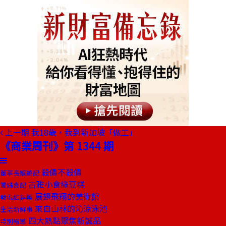
上一期
我18歲，我到新加坡「做工」
《商業周刊》第 1344 期
殺價不殺價
董事長嬉遊記
古雅小食綠豆糕
饕姊食記
展翅飛翔的美術館
發現酷建築
來自山林的沁涼泳池
生活新鮮事
四大熱點聚焦新誠品
特別報導