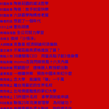
陶爸莊園的減法哲學
封面故事
陶爸：放手就是快樂
封面故事
六訣竅學陶媽修老屋
封面故事
想起了一個年代
編者的話
重拾胡適
CEO上線
全公司努力學習
商場自慢塾
換掉「沙悟淨」
去梯言
克魯曼 經濟辯論何須偏執
大師開講
示範區廠商資格誰說了算？
童言識李
38歲駭客CEO 用當兵點子創3億身價
焦點人物
momo百貨閃嫁微風十六天內幕
焦點新聞
照顧圓仔 連機器人教授都出動
焦點新聞
一樁購併案 預告中國未來紅什麼
產業風雲
念大學 竟讓我「賺」一千萬
教育線上
離台灣最近的世界名校
教育線上
比哈佛還難進的夢幻大學
教育線上
15所國外名校 拿學測就能申請
教育線上
聯強25年完美管理學 為何破功？
科技風雲
有線電視外資大脫逃 政府擋不住
產業風雲