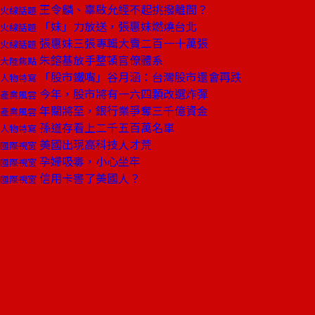
王令麟、辜啟允經不起挑撥離間？
火線話題
「妹」力放送，張惠妹燃燒台北
火線話題
張惠妹三張專輯大賣二百一十萬張
火線話題
朱鎔基放手整頓官僚體系
大陸焦點
「股市鐵嘴」谷月涵：台灣股市還會再跌
人物特寫
今年，股市將有一六四顆改選炸彈
產業風雲
年關將至，銀行業爭奪三千億資金
產業風雲
孫道存看上二千五百萬名車
人物特寫
美國出現高科技人才荒
國際視窗
孕婦吸毒，小心坐牢
國際視窗
信用卡害了美國人？
國際視窗