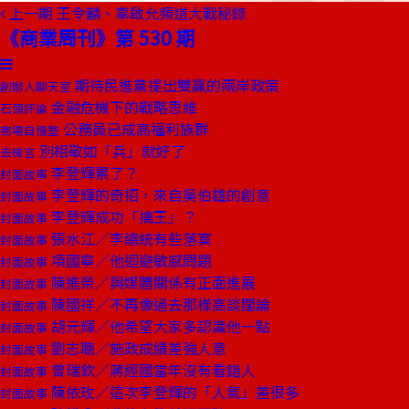
上一期
王令麟、辜啟允頻道大戰秘錄
《商業周刊》第 530 期
期待民進黨提出雙贏的兩岸政策
創辦人聊天室
金融危機下的戰略思維
石頭評論
公務員已成高福利族群
商場自慢塾
別相敬如「兵」就好了
去梯言
李登輝累了？
封面故事
李登輝的奇招，來自吳伯雄的創意
封面故事
李登輝成功「擒王」？
封面故事
張水江／李總統有些落寞
封面故事
項國寧／他迴避敏感問題
封面故事
陳進榮／與媒體關係有正面進展
封面故事
陳國祥／不再像過去那樣高談闊論
封面故事
胡元輝／他希望大家多認識他一點
封面故事
劉志聰／施政成績差強人意
封面故事
曾瑞欽／蔣經國當年沒有看錯人
封面故事
陳依玫／這次李登輝的「人氣」差很多
封面故事