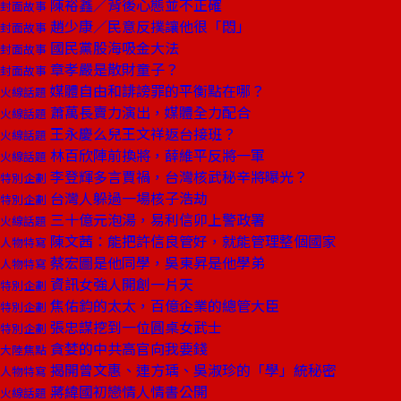
陳裕鑫／背後心態並不正確
封面故事
趙少康／民意反撲讓他很「悶」
封面故事
國民黨股海吸金大法
封面故事
章孝嚴是散財童子？
封面故事
媒體自由和誹謗罪的平衡點在哪？
火線話題
蕭萬長賣力演出，媒體全力配合
火線話題
王永慶么兒王文祥返台接班？
火線話題
林百欣陣前換將，薛維平反將一軍
火線話題
李登輝多言賈禍，台灣核武秘辛將曝光？
特別企劃
台灣人躲過一場核子浩劫
特別企劃
三十億元泡湯，易利信卯上警政署
火線話題
陳文茜：能把許信良管好，就能管理整個國家
人物特寫
蔡宏圖是他同學，吳東昇是他學弟
人物特寫
資訊女強人開創一片天
特別企劃
焦佑鈞的太太，百億企業的總管大臣
特別企劃
張忠謀挖到一位圓桌女武士
特別企劃
貪婪的中共高官向我要錢
大陸焦點
揭開曾文惠、連方瑀、吳淑珍的「學」統秘密
人物特寫
蔣緯國初戀情人情書公開
火線話題