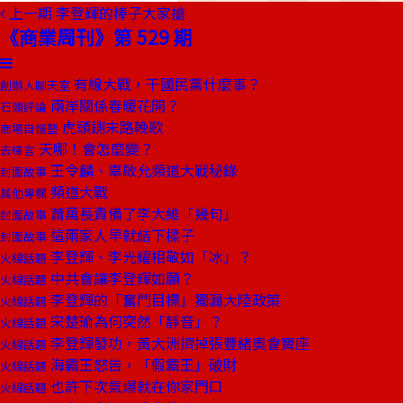
上一期
李登輝的棒子大家搶
《商業周刊》第 529 期
有線大戰，干國民黨什麼事？
創辦人聊天室
兩岸關係春暖花開？
石頭評論
虎頭鍘末路輓歌
商場自慢塾
天哪！會怎麼變？
去梯言
王令麟、辜啟允頻道大戰秘錄
封面故事
頻道大戰
其他專欄
蕭萬長責備了李大維「幾句」
封面故事
這兩家人早就結下樑子
封面故事
李登輝、李光耀相敬如「冰」？
火線話題
中共會讓李登輝如願？
火線話題
李登輝的「奮鬥目標」獨漏大陸政策
火線話題
宋楚瑜為何突然「靜音」？
火線話題
李登輝發功，黃大洲擠掉張豐緒奧會寶座
火線話題
海霸王怒告，「假霸王」破財
火線話題
也許下次氣爆就在你家門口
火線話題