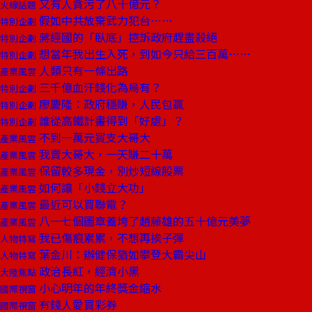
又有人貪污了八十億元？
火線話題
假如中共放棄武力犯台……
特別企劃
蔣經國的「臥底」控訴政府趕盡殺絕
特別企劃
想當年我出生入死，到如今只給三百萬……
特別企劃
人類只有一條出路
產業風雲
三千億血汗錢化為烏有？
特別企劃
廖慶隆：政府穩賺，人民包贏
特別企劃
誰從高鐵計畫得到「好處」？
特別企劃
不到一萬元買支大哥大
產業風雲
我賣大哥大，一天賺二十萬
產業風雲
保留較多現金，別炒短線股票
產業風雲
如何讓「小錢立大功」
產業風雲
最近可以買聯電？
產業風雲
八一七個圖章蓋垮了趙藤雄的五十億元美夢
產業風雲
我已傷痕累累，不想再挨子彈
人物特寫
葉金川：辦健保猶如攀登大霸尖山
人物特寫
政治長紅，經濟小黑
大陸焦點
小心明年的年終獎金縮水
國際視窗
有錢人愛買彩券
國際視窗